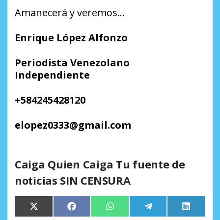
Amanecerá y veremos…
Enrique López Alfonzo
Periodista Venezolano
Independiente
+584245428120
elopez0333@gmail.com
Caiga Quien Caiga Tu fuente de
noticias SIN CENSURA
Compartir
Compartir
Compartir
Compartir
Comparti
X
Facebook
WhatsApp
Telegram
LinkedIn
en
en
en
en
en
(Twitter)