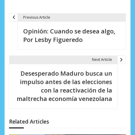
Previous Article
N
Opinión: Cuando se desea algo,
a
Por Lesby Figueredo
v
e
Next Article
g
Desesperado Maduro busca un
a
impulso antes de las elecciones
c
con la reactivación de la
i
maltrecha economía venezolana
ó
n
Related Articles
d