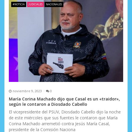
e
#NOTICIA
JUDICIALES
NACIONALES
e
n
t
r
a
d
a
s
noviembre 9, 2023
0
María Corina Machado dijo que Casal es un «traidor»,
según le contaron a Diosdado Cabello
El vicepresidente del PSUV, Diosdado Cabello dijo la noche
de este miércoles que sus fuentes le contaron que María
Corina Machado arremetió contra Jesús María Casal,
presidente de la Comisión Naciona