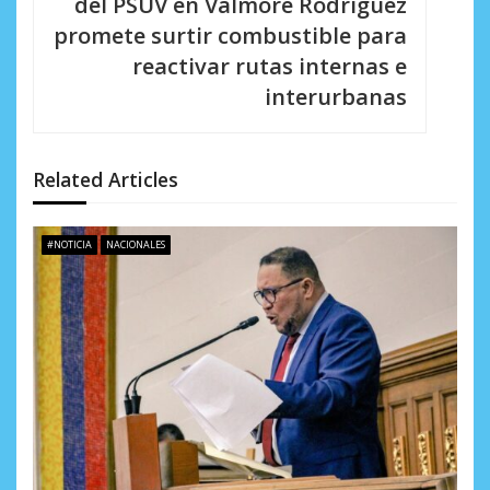
del PSUV en Valmore Rodríguez
i
promete surtir combustible para
reactivar rutas internas e
ó
interurbanas
n
d
Related Articles
e
e
#NOTICIA
NACIONALES
n
t
r
a
d
a