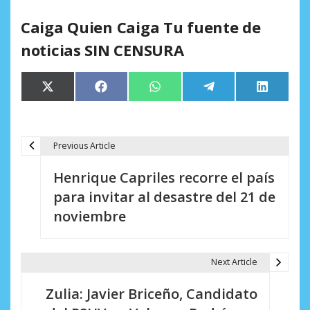
Caiga Quien Caiga Tu fuente de
noticias SIN CENSURA
Compartir
Compartir
Compartir
Compartir
Comparti
X
Facebook
WhatsApp
Telegram
LinkedIn
en
en
en
en
en
(Twitter)
Previous Article
N
Henrique Capriles recorre el país
a
para invitar al desastre del 21 de
v
noviembre
e
g
Next Article
a
Zulia: Javier Briceño, Candidato
c