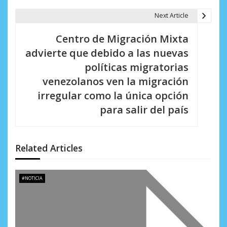
a
Next Article
c
i
Centro de Migración Mixta
advierte que debido a las nuevas
ó
políticas migratorias
n
venezolanos ven la migración
d
irregular como la única opción
para salir del país
e
e
n
Related Articles
t
#NOTICIA
r
a
d