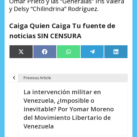
Omar Prieto y las “Generalas” Iris Valera
y Delsy “Chilindrina” Rodríguez.
Caiga Quien Caiga Tu fuente de
noticias SIN CENSURA
Compartir
Compartir
Compartir
Compartir
Comparti
X
Facebook
WhatsApp
Telegram
LinkedIn
en
en
en
en
en
(Twitter)
Previous Article
N
La intervención militar en
a
Venezuela, ¿Imposible o
v
inevitable? Por Yomar Moreno
e
del Movimiento Libertario de
Venezuela
g