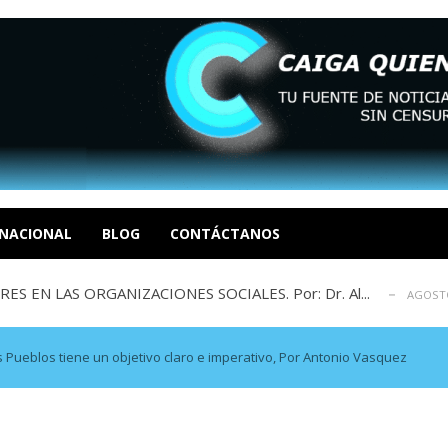
sbastador costo del colapso eléctrico en...
AGOSTO 7, 2026
idad? Por Dayana Cristina Duzoglou L.
AGOSTO 6, 2026
xcusas, apagones y promesas incumplidas...
NACIONAL
BLOG
CONTÁCTANOS
AGOSTO 6, 2026
 EN LAS ORGANIZACIONES SOCIALES. Por: Dr. Al...
AGOSTO
negociación en la política: distinc...
AGOSTO 7, 2026
sbastador costo del colapso eléctrico en...
AGOSTO 7, 2026
idad? Por Dayana Cristina Duzoglou L.
AGOSTO 6, 2026
s Pueblos tiene un objetivo claro e imperativo, Por Antonio Vasquez
xcusas, apagones y promesas incumplidas...
AGOSTO 6, 2026
 EN LAS ORGANIZACIONES SOCIALES. Por: Dr. Al...
AGOSTO
negociación en la política: distinc...
AGOSTO 7, 2026