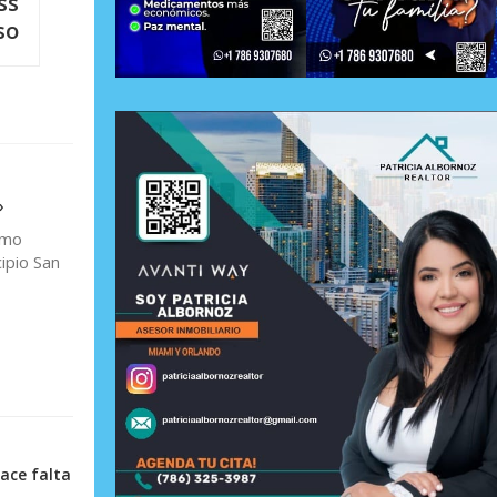
ss
so
»
omo
ipio San
ace falta