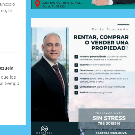
unicipio
no, la
nezuela
 que los
 al tiempo