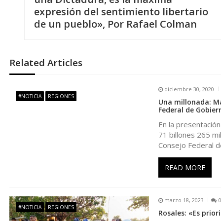
a
expresión del sentimiento libertario
v
de un pueblo», Por Rafael Colman
e
Related Articles
g
diciembre 30, 2020
a
#NOTICIA
REGIONES
Una millonada: Ma
Federal de Gobier
c
En la presentación
71 billones 265 mi
i
Consejo Federal d
ó
READ MORE
n
marzo 18, 2023
#NOTICIA
REGIONES
Rosales: «Es prior