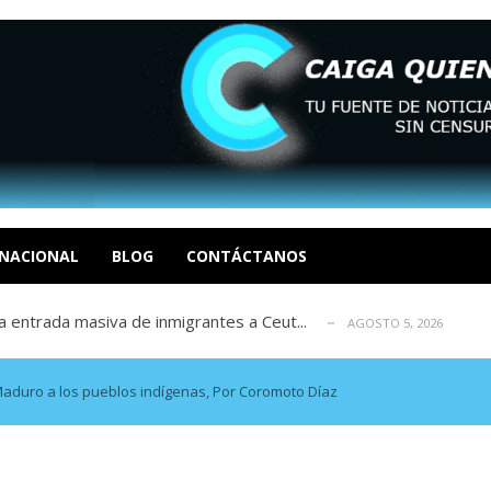
eo I por la libertad inmediata de l...
AGOSTO 5, 2026
ptiembre revisión de su solicitud de l...
AGOSTO 5, 2026
cidos, según ONG
NACIONAL
BLOG
CONTÁCTANOS
AGOSTO 5, 2026
a entrada masiva de inmigrantes a Ceut...
AGOSTO 5, 2026
álogo: La tragedia de Venezuela no admi...
AGOSTO 5, 2026
eo I por la libertad inmediata de l...
AGOSTO 5, 2026
ptiembre revisión de su solicitud de l...
AGOSTO 5, 2026
Maduro a los pueblos indígenas, Por Coromoto Díaz
cidos, según ONG
AGOSTO 5, 2026
a entrada masiva de inmigrantes a Ceut...
AGOSTO 5, 2026
álogo: La tragedia de Venezuela no admi...
AGOSTO 5, 2026