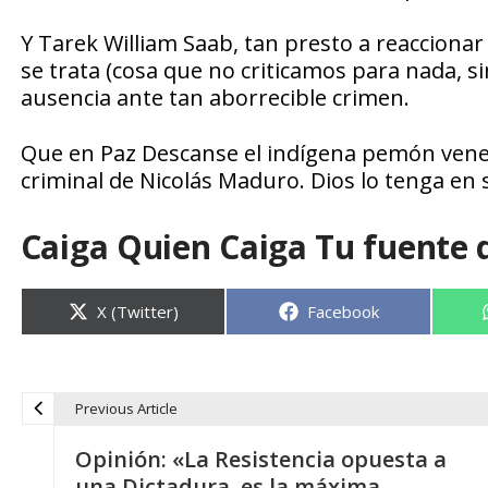
Y Tarek William Saab, tan presto a reacciona
se trata (cosa que no criticamos para nada, si
ausencia ante tan aborrecible crimen.
Que en Paz Descanse el indígena pemón venez
criminal de Nicolás Maduro. Dios lo tenga en s
Caiga Quien Caiga Tu fuente 
Compartir
Compartir
X (Twitter)
Facebook
en
en
Previous Article
N
Opinión: «La Resistencia opuesta a
una Dictadura, es la máxima