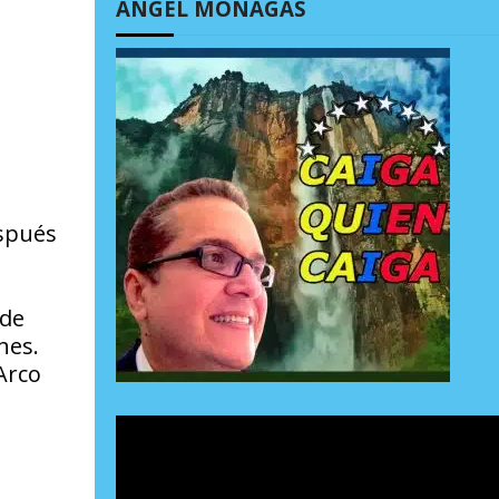
ÁNGEL MONAGAS
espués
 de
nes.
Arco