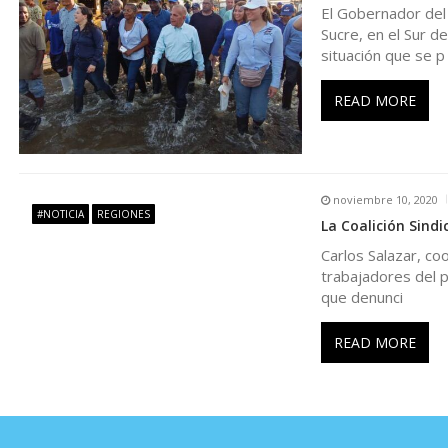
d
El Gobernador del 
Sucre, en el Sur d
e
situación que se p
e
READ MORE
n
t
noviembre 10, 2020
#NOTICIA
REGIONES
La Coalición Sindi
r
Carlos Salazar, co
trabajadores del p
a
que denunci
d
READ MORE
a