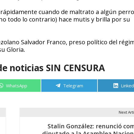
r rápidamente cuando de maltrato a algún perro
no todo lo contrario) hace mutis y brilla por su
olano Salvador Franco, preso político del régi
u Gloria.
de noticias SIN CENSURA
Compartir
Compartir
Compa
WhatsApp
Telegram
Linked
en
en
en
Next Arti
Stalin González: renunció co
diputado a la Asamblea Nacion