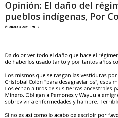
Opinión: El daño del rég
Familiares realizaron nueva vigilia en El Rod
pueblos indígenas, Por C
enero 4, 2021
0
Da dolor ver todo el daño que hace el régim
de haberlos usado tanto y por tantos años con
Los mismos que se rasgan las vestiduras por 
Cristobal Colón “para desagraviarlos”, esos 
Los echan a tiros de sus tierras ancestrales 
Minero. Obligan a Pemones y Wayuu a emigrar
sobrevivir a enfermedades y hambre. Terrible.
Si no es así como lo acabo de escribir por fa