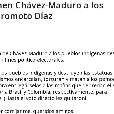
imen Chávez-Maduro a los
eo I por la libertad inmediata de l...
AGOSTO 5, 2026
oromoto Díaz
en de Chávez-Maduro a los pueblos indígenas d
 fines político-electorales.
los pueblos indígenas y destruyen las estatuas
mismos encarcelan, torturan y matan a los pemo
para entregárselas a las mafias que depredan el 
 a Brasil y Colombia, respectivamente, para
 ¡Hasta el voto directo les quitaron!
vor corríjanme, queridos amigos.