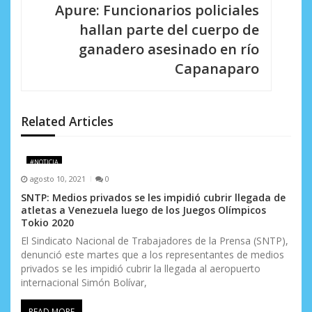
Apure: Funcionarios policiales
c
hallan parte del cuerpo de
i
ganadero asesinado en río
Capanaparo
ó
n
d
Related Articles
e
#NOTICIA
e
agosto 10, 2021
0
n
SNTP: Medios privados se les impidió cubrir llegada de
atletas a Venezuela luego de los Juegos Olímpicos
t
Tokio 2020
El Sindicato Nacional de Trabajadores de la Prensa (SNTP),
r
denunció este martes que a los representantes de medios
privados se les impidió cubrir la llegada al aeropuerto
a
internacional Simón Bolívar,
d
READ MORE