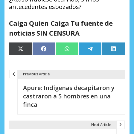
antecedentes esbozados?
Caiga Quien Caiga Tu fuente de
noticias SIN CENSURA
Compartir
Compartir
Compartir
Compartir
Comparti
X
Facebook
WhatsApp
Telegram
LinkedIn
en
en
en
en
en
(Twitter)
Previous Article
N
Apure: Indígenas decapitaron y
a
castraron a 5 hombres en una
v
finca
e
g
Next Article
a