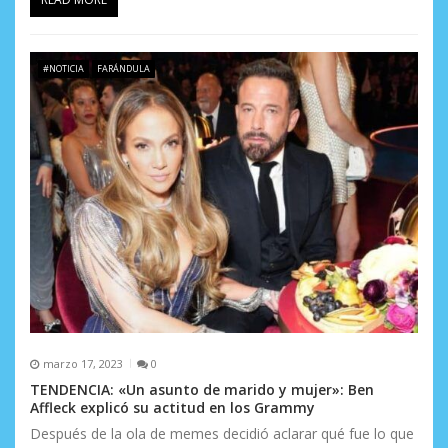
a
s
#NOTICIA
FARÁNDULA
marzo 17, 2023
0
TENDENCIA: «Un asunto de marido y mujer»: Ben
Affleck explicó su actitud en los Grammy
Después de la ola de memes decidió aclarar qué fue lo que