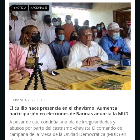
e
#NOTICIA
NACIONALES
e
n
t
r
a
d
a
s
enero 9, 2022
0
El culillo hace presencia en el chavismo: Aumenta
participación en elecciones de Barinas anuncia la MUD
A pesar de que continúa una ola de irregularidades y
abusos por parte del castrismo-chavista El comando de
campaña de la Mesa de la Unidad Democrática (MUD) en