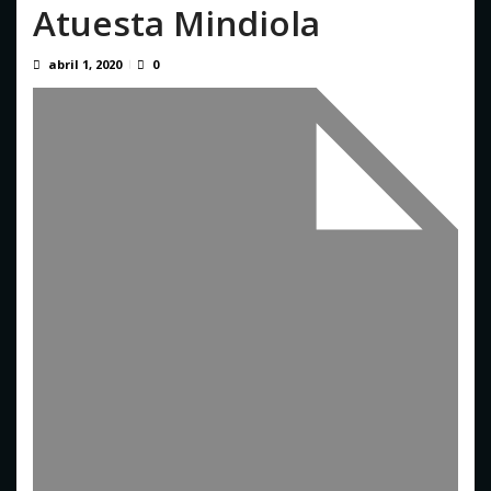
Atuesta Mindiola
Crisis migratoria en Ceuta deja 141 fallecidos, según ONG
agosto 5, 2026
abril 1, 2020
0