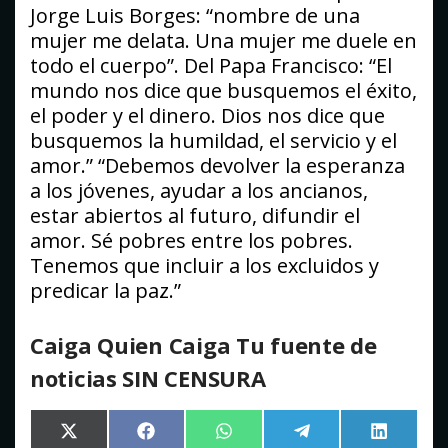
Jorge Luis Borges: “nombre de una
mujer me delata. Una mujer me duele en
todo el cuerpo”. Del Papa Francisco: “El
mundo nos dice que busquemos el éxito,
el poder y el dinero. Dios nos dice que
busquemos la humildad, el servicio y el
amor.” “Debemos devolver la esperanza
a los jóvenes, ayudar a los ancianos,
estar abiertos al futuro, difundir el
amor. Sé pobres entre los pobres.
Tenemos que incluir a los excluidos y
predicar la paz.”
Caiga Quien Caiga Tu fuente de
noticias SIN CENSURA
Compartir
Compartir
Compartir
Compartir
Comparti
X
Facebook
WhatsApp
Telegram
LinkedIn