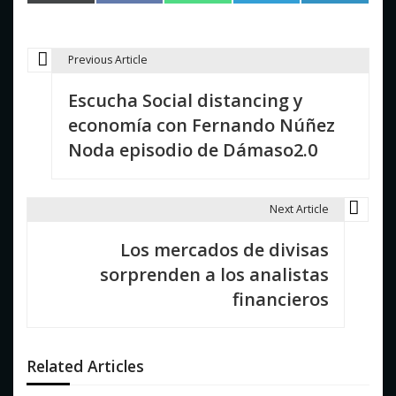
en
en
en
en
en
(Twitter)
Previous Article
N
Escucha Social distancing y
a
economía con Fernando Núñez
v
Noda episodio de Dámaso2.0
e
g
Next Article
a
Los mercados de divisas
c
sorprenden a los analistas
i
financieros
ó
n
Related Articles
d