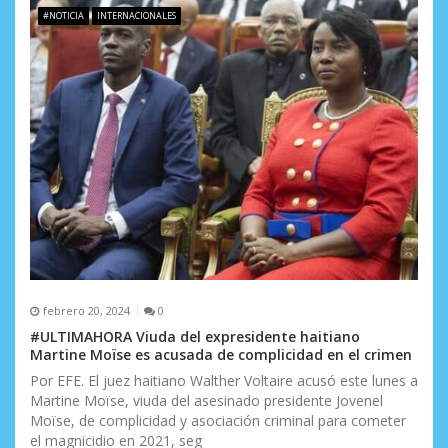
#NOTICIA
INTERNACIONALES
febrero 20, 2024
0
#ULTIMAHORA Viuda del expresidente haitiano
Martine Moïse es acusada de complicidad en el crimen
Por EFE. El juez haitiano Walther Voltaire acusó este lunes a
Martine Moïse, viuda del asesinado presidente Jovenel
Moïse, de complicidad y asociación criminal para cometer
el magnicidio en 2021, seg