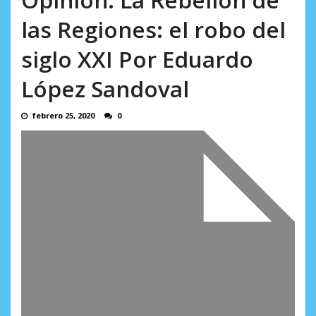
España...
AGOSTO 10, 2026
las Regiones: el robo del
siglo XXI Por Eduardo
López Sandoval
febrero 25, 2020
0