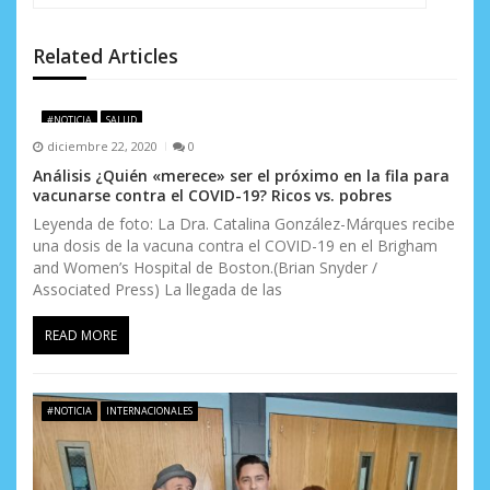
i
ó
Related Articles
n
d
#NOTICIA
SALUD
diciembre 22, 2020
0
e
Análisis ¿Quién «merece» ser el próximo en la fila para
e
vacunarse contra el COVID-19? Ricos vs. pobres
Leyenda de foto: La Dra. Catalina González-Márques recibe
n
una dosis de la vacuna contra el COVID-19 en el Brigham
and Women’s Hospital de Boston.(Brian Snyder /
t
Associated Press) La llegada de las
r
READ MORE
a
d
#NOTICIA
INTERNACIONALES
a
s