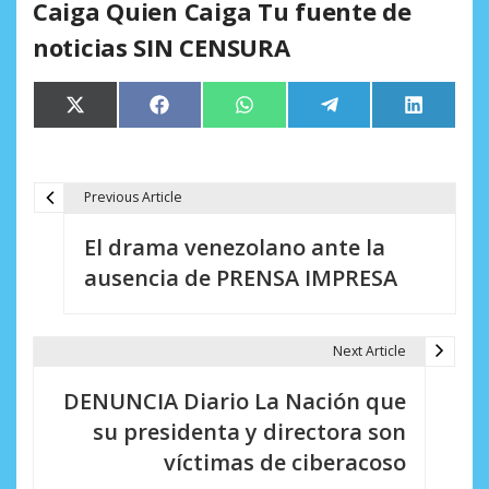
Caiga Quien Caiga Tu fuente de
noticias SIN CENSURA
Compartir
Compartir
Compartir
Compartir
Comparti
X
Facebook
WhatsApp
Telegram
LinkedIn
en
en
en
en
en
(Twitter)
Previous Article
N
El drama venezolano ante la
a
ausencia de PRENSA IMPRESA
v
e
Next Article
g
DENUNCIA Diario La Nación que
a
su presidenta y directora son
c
víctimas de ciberacoso