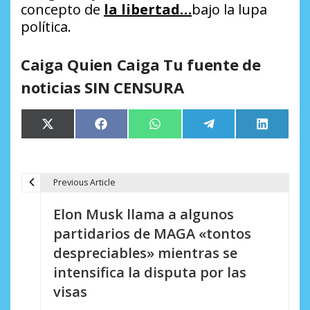
concepto de
la libertad…
bajo la lupa
política.
Caiga Quien Caiga Tu fuente de
noticias SIN CENSURA
Compartir
Compartir
Compartir
Compartir
Comparti
X
Facebook
WhatsApp
Telegram
LinkedIn
en
en
en
en
en
(Twitter)
Previous Article
N
Elon Musk llama a algunos
a
partidarios de MAGA «tontos
v
despreciables» mientras se
e
intensifica la disputa por las
visas
g