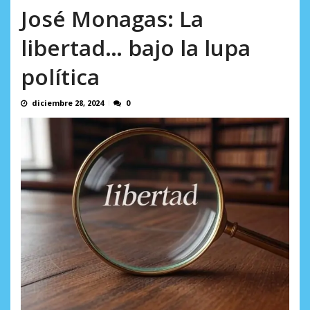
Minister...
José Monagas: La
AGOSTO 6, 2026
libertad… bajo la lupa
política
diciembre 28, 2024
0