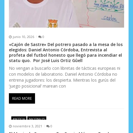
a
s
junio 10, 2026
0
«Cajón de Sastre» Del potrero pasado a la mesa de los
elegidos: Daniel Antonio Córdoba, Entrevista al
profeta del futbol honesto que llegó para incendiar el
statu quo. Por José Luis Ortiz Gûell
No vengan a buscarlo con libretas de tácticas europeas ni
con modelos de laboratorio. Daniel Antonio Córdoba no
entrena jugadores: los despierta. Mientras los gurús del
‘juego posicional’ marean con
READ MORE
#NOTICIA
NACIONALES
noviembre 3, 2021
0