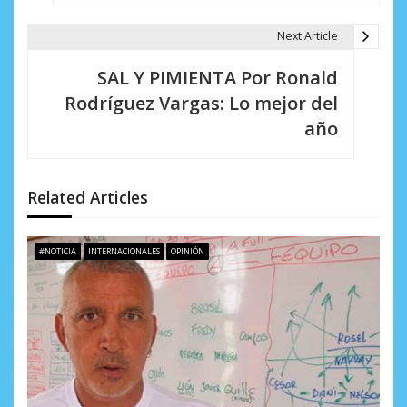
a
Next Article
c
i
SAL Y PIMIENTA Por Ronald
Rodríguez Vargas: Lo mejor del
ó
año
n
d
Related Articles
e
e
#NOTICIA
INTERNACIONALES
OPINIÓN
n
t
r
a
d