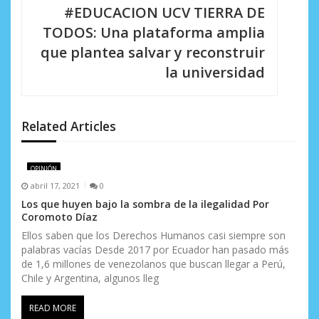
c
#EDUCACION UCV TIERRA DE
i
TODOS: Una plataforma amplia
que plantea salvar y reconstruir
ó
la universidad
n
d
Related Articles
e
e
OPINIÓN
n
abril 17, 2021
0
Los que huyen bajo la sombra de la ilegalidad Por
t
Coromoto Díaz
r
Ellos saben que los Derechos Humanos casi siempre son
palabras vacías Desde 2017 por Ecuador han pasado más
a
de 1,6 millones de venezolanos que buscan llegar a Perú,
Chile y Argentina, algunos lleg
d
READ MORE
a