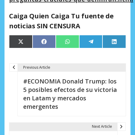
Caiga Quien Caiga Tu fuente de
noticias SIN CENSURA
Compartir
Compartir
Compartir
Compartir
Comparti
X
Facebook
WhatsApp
Telegram
LinkedIn
en
en
en
en
en
(Twitter)
Previous Article
N
#ECONOMIA Donald Trump: los
a
5 posibles efectos de su victoria
v
en Latam y mercados
e
emergentes
g
a
Next Article