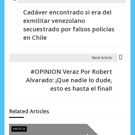
N
Cadáver encontrado si era del
a
exmilitar venezolano
v
secuestrado por falsos policías
e
en Chile
g
a
Next Article
c
#OPINION Veraz Por Robert
i
Alvarado: ¡Que nadie lo dude,
esto es hasta el final!
ó
n
d
Related Articles
e
#NOTICIA
e