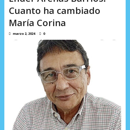
Atentado con drones explosivos en Colombia deja un
Cuanto ha cambiado
policía muerto
agosto 9, 2026
María Corina
marzo 2, 2024
0