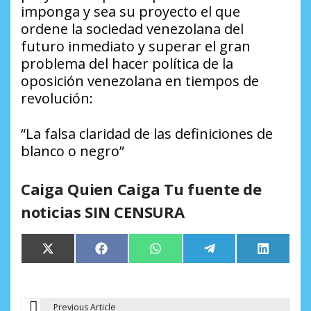
imponga y sea su proyecto el que
ordene la sociedad venezolana del
futuro inmediato y superar el gran
problema del hacer política de la
oposición venezolana en tiempos de
revolución:
“La falsa claridad de las definiciones de
blanco o negro”
Caiga Quien Caiga Tu fuente de
noticias SIN CENSURA
Compartir
Compartir
Compartir
Compartir
Comparti
X
Facebook
WhatsApp
Telegram
LinkedIn
en
en
en
en
en
(Twitter)
Previous Article