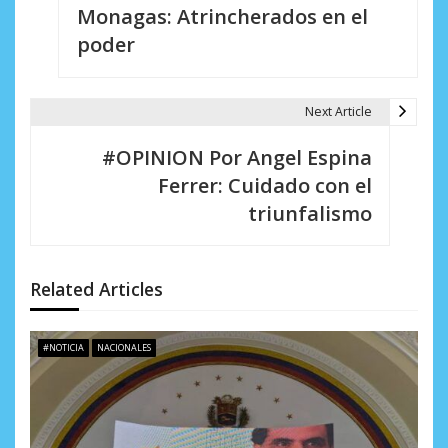
Monagas: Atrincherados en el
v
poder
e
g
Next Article
a
#OPINION Por Angel Espina
c
Ferrer: Cuidado con el
i
triunfalismo
ó
n
Related Articles
d
e
#NOTICIA
NACIONALES
e
n