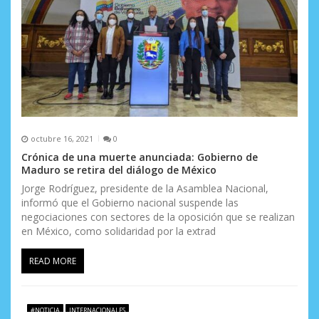
t
r
a
d
a
s
octubre 16, 2021
0
Crónica de una muerte anunciada: Gobierno de
Maduro se retira del diálogo de México
Jorge Rodríguez, presidente de la Asamblea Nacional,
informó que el Gobierno nacional suspende las
negociaciones con sectores de la oposición que se realizan
en México, como solidaridad por la extrad
READ MORE
#NOTICIA
INTERNACIONALES