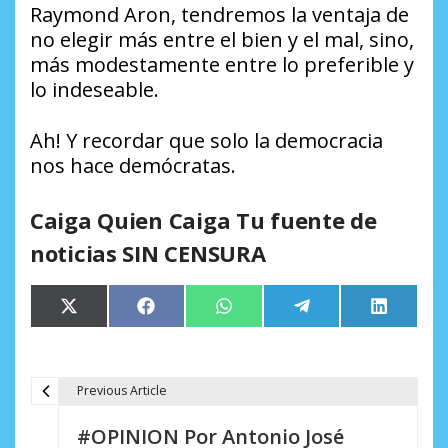
Raymond Aron, tendremos la ventaja de
no elegir más entre el bien y el mal, sino,
más modestamente entre lo preferible y
lo indeseable.
Ah! Y recordar que solo la democracia
nos hace demócratas.
Caiga Quien Caiga Tu fuente de
noticias SIN CENSURA
Compartir
Compartir
Compartir
Compartir
Comparti
X
Facebook
WhatsApp
Telegram
LinkedIn
en
en
en
en
en
(Twitter)
Previous Article
N
#OPINION Por Antonio José
a