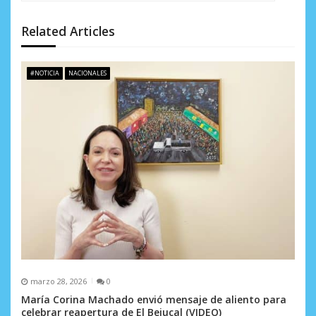
d
Related Articles
e
e
#NOTICIA
NACIONALES
n
t
r
a
d
a
s
marzo 28, 2026
0
María Corina Machado envió mensaje de aliento para
celebrar reapertura de El Bejucal (VIDEO)