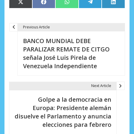
Compartir
Compartir
Compartir
Compartir
Comparti
X
Facebook
WhatsApp
Telegram
LinkedIn
en
en
en
en
en
(Twitter)
Previous Article
N
BANCO MUNDIAL DEBE
a
PARALIZAR REMATE DE CITGO
v
señala José Luis Pirela de
e
Venezuela Independiente
g
a
Next Article
c
Golpe a la democracia en
i
Europa: Presidente alemán
disuelve el Parlamento y anuncia
ó
elecciones para febrero
n