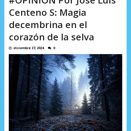
Minister...
AGOSTO 6, 2026
Centeno S: Magia
decembrina en el
corazón de la selva
diciembre 27, 2024
0