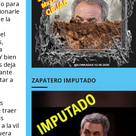
no para
ionarle
e la
el
s,
a
Y bien
s deja
tante
tar a
ZAPATERO IMPUTADO
is
 traer
os
 la vil
uera