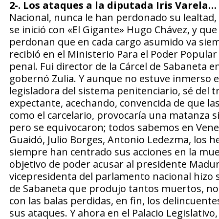
2-. Los ataques a la diputada Iris Varela…
Nacional, nunca le han perdonado su lealtad,
se inició con «El Gigante» Hugo Chávez, y que
perdonan que en cada cargo asumido va siem
recibió en el Ministerio Para el Poder Popular
penal. Fui director de la Cárcel de Sabaneta 
gobernó Zulia. Y aunque no estuve inmerso en
legisladora del sistema penitenciario, sé del 
expectante, acechando, convencida de que la
como el carcelario, provocaría una matanza si
pero se equivocaron; todos sabemos en Vene
Guaidó, Julio Borges, Antonio Ledezma, los 
siempre han centrado sus acciones en la muer
objetivo de poder acusar al presidente Madur
vicepresidenta del parlamento nacional hizo su
de Sabaneta que produjo tantos muertos, no s
con las balas perdidas, en fin, los delincuen
sus ataques. Y ahora en el Palacio Legislativo