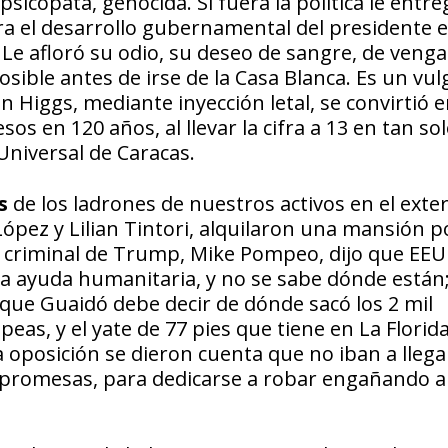
psicópata, genocida. Si fuera la política le entre
ra el desarrollo gubernamental del presidente e
 Le afloró su odio, su deseo de sangre, de venga
ible antes de irse de la Casa Blanca. Es un vul
n Higgs, mediante inyección letal, se convirtió e
 en 120 años, al llevar la cifra a 13 en tan sol
 Universal de Caracas.
s
de los ladrones de nuestros activos en el exter
pez y Lilian Tintori, alquilaron una mansión p
n criminal de Trump, Mike Pompeo, dijo que EEU
a ayuda humanitaria, y no se sabe dónde están;
 que Guaidó debe decir de dónde sacó los 2 mil
as, y el yate de 77 pies que tiene en La Florida
 oposición se dieron cuenta que no iban a llegar
as promesas, para dedicarse a robar engañando a