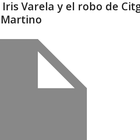
Iris Varela y el robo de Cit
eón R
AGOSTO 8, 2026
 Martino