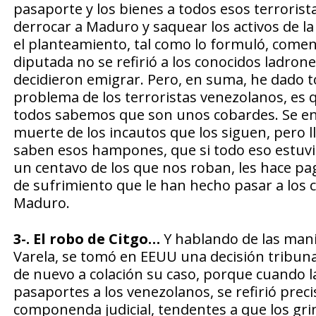
pasaporte y los bienes a todos esos terroris
derrocar a Maduro y saquear los activos de la
el planteamiento, tal como lo formuló, comen
diputada no se refirió a los conocidos ladrone
decidieron emigrar. Pero, en suma, he dado to
problema de los terroristas venezolanos, es 
todos sabemos que son unos cobardes. Se e
muerte de los incautos que los siguen, pero l
saben esos hampones, que si todo eso estuvier
un centavo de los que nos roban, les hace pa
de sufrimiento que le han hecho pasar a los 
Maduro.
3-. El robo de Citgo…
Y hablando de las manip
Varela, se tomó en EEUU una decisión tribunal
de nuevo a colación su caso, porque cuando la
pasaportes a los venezolanos, se refirió prec
componenda judicial, tendentes a que los gring