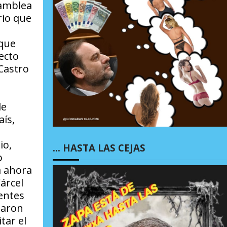
samblea
rio que
 que
ecto
 Castro
le
aís,
io,
… HASTA LAS CEJAS
o
a ahora
Cárcel
entes
zaron
tar el