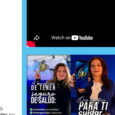
o.
der su