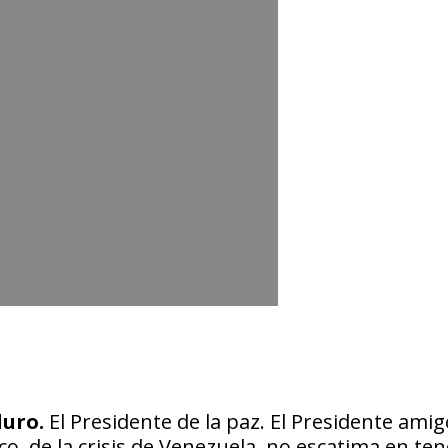
duro.
El Presidente de la paz. El Presidente amig
, de la crisis de Venezuela, no escatima en ten