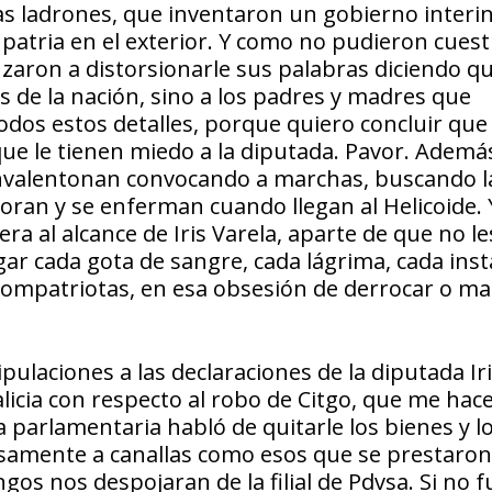
tas ladrones, que inventaron un gobierno interi
 patria en el exterior. Y como no pudieron cuest
zaron a distorsionarle sus palabras diciendo qu
s de la nación, sino a los padres y madres que
dos estos detalles, porque quiero concluir que 
que le tienen miedo a la diputada. Pavor. Ademá
nvalentonan convocando a marchas, buscando l
loran y se enferman cuando llegan al Helicoide. 
a al alcance de Iris Varela, aparte de que no le
gar cada gota de sangre, cada lágrima, cada ins
compatriotas, en esa obsesión de derrocar o ma
ulaciones a las declaraciones de la diputada Ir
icia con respecto al robo de Citgo, que me hace
 parlamentaria habló de quitarle los bienes y l
isamente a canallas como esos que se prestaron a
os nos despojaran de la filial de Pdvsa. Si no f