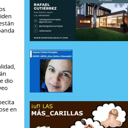
os
siden
 están
 banda
lidad,
ván
e dio
veo
pecita
dose en