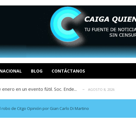
eón R
AGOSTO 8, 2026
tratégica, Realpolitik y el Desmante...
AGOSTO 8, 2026
 García
NACIONAL
BLOG
CONTÁCTANOS
AGOSTO 7, 2026
 enero en un evento fútil. Soc. Ende...
AGOSTO 8, 2026
osé Luis Centeno S
AGOSTO 8, 2026
eón R
AGOSTO 8, 2026
tratégica, Realpolitik y el Desmante...
AGOSTO 8, 2026
el robo de Citgo Opinión por Gian Carlo Di Martino
 García
AGOSTO 7, 2026
 enero en un evento fútil. Soc. Ende...
AGOSTO 8, 2026
osé Luis Centeno S
AGOSTO 8, 2026