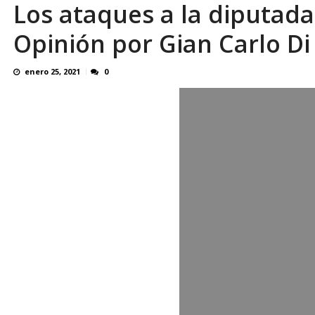
Los ataques a la diputada 
¿QUE PROTEGES TU? Por: Miguel Ángel L
Opinión por Gian Carlo Di
enero 25, 2021
0