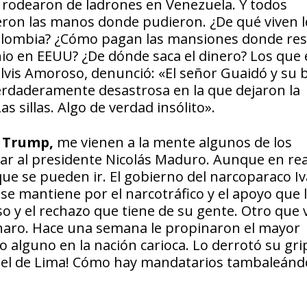
se rodearon de ladrones en Venezuela. Y todos
eron las manos donde pudieron. ¿De qué viven l
Colombia? ¿Cómo pagan las mansiones donde re
io en EEUU? ¿De dónde saca el dinero? Los que
 Elvis Amoroso, denunció: «El señor Guaidó y su
erdaderamente desastrosa en la que dejaron la
s sillas. Algo de verdad insólito».
 Trump,
me vienen a la mente algunos de los
ar al presidente Nicolás Maduro. Aunque en rea
que se pueden ir. El gobierno del narcoparaco I
e mantiene por el narcotráfico y el apoyo que l
 y el rechazo que tiene de su gente. Otro que 
sonaro. Hace una semana le propinaron el mayor
o alguno en la nación carioca. Lo derrotó su gri
Cartel de Lima! Cómo hay mandatarios tambaleán