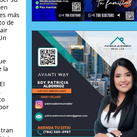
ren
nes más
to de
air
 Un
.
ue
 la
El
s
to
 por
stran