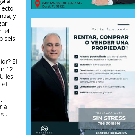
ga a
lecto.
nza, y
gar
n el
o seis
ior? El
or 12
U les
 el
,
 al
 su