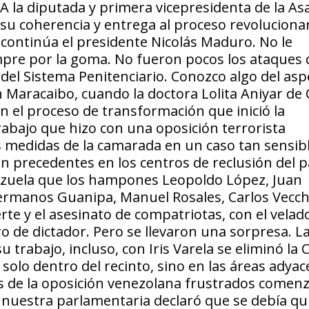
A la diputada y primera vicepresidenta de la A
 su coherencia y entrega al proceso revoluciona
 continúa el presidente Nicolás Maduro. No le
pre por la goma. No fueron pocos los ataques
 del Sistema Penitenciario. Conozco algo del asp
en Maracaibo, cuando la doctora Lolita Aniyar de
 el proceso de transformación que inició la
trabajo que hizo con una oposición terrorista
s medidas de la camarada en un caso tan sensib
n precedentes en los centros de reclusión del p
zuela que los hampones Leopoldo López, Juan
hermanos Guanipa, Manuel Rosales, Carlos Vecch
te y el asesinato de compatriotas, con el velad
o de dictador. Pero se llevaron una sorpresa. L
 trabajo, incluso, con Iris Varela se eliminó la 
olo dentro del recinto, sino en las áreas adyac
tes de la oposición venezolana frustrados comen
, nuestra parlamentaria declaró que se debía qui