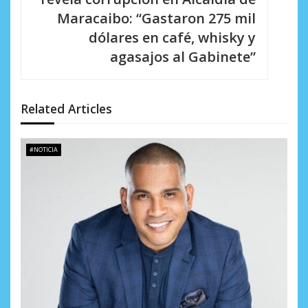
i
Maracaibo: “Gastaron 275 mil
dólares en café, whisky y
ó
agasajos al Gabinete”
n
d
Related Articles
e
e
#NOTICIA
n
t
r
a
d
a