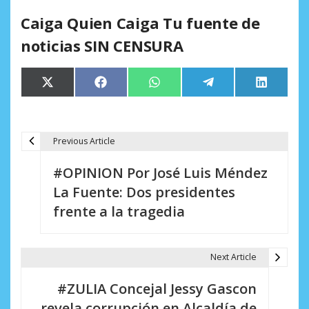
Caiga Quien Caiga Tu fuente de
noticias SIN CENSURA
Compartir
Compartir
Compartir
Compartir
Comparti
X
Facebook
WhatsApp
Telegram
LinkedIn
en
en
en
en
en
(Twitter)
Previous Article
N
#OPINION Por José Luis Méndez
a
La Fuente: Dos presidentes
v
frente a la tragedia
e
g
Next Article
a
#ZULIA Concejal Jessy Gascon
c
revela corrupción en Alcaldía de