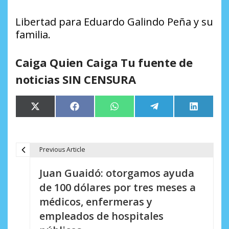
Libertad para Eduardo Galindo Peña y su
familia.
Caiga Quien Caiga Tu fuente de
noticias SIN CENSURA
Compartir
Compartir
Compartir
Compartir
Comparti
X
Facebook
WhatsApp
Telegram
LinkedIn
en
en
en
en
en
(Twitter)
Previous Article
N
Juan Guaidó: otorgamos ayuda
a
de 100 dólares por tres meses a
v
médicos, enfermeras y
e
empleados de hospitales