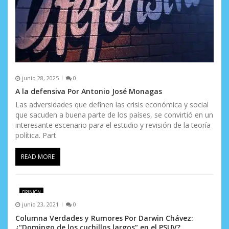
d
a
s
junio 28, 2025
0
A la defensiva Por Antonio José Monagas
Las adversidades que definen las crisis económica y social
que sacuden a buena parte de los países, se convirtió en un
interesante escenario para el estudio y revisión de la teoría
política. Part
READ MORE
OPINIÓN
junio 23, 2021
0
Columna Verdades y Rumores Por Darwin Chávez:
¿“Domingo de los cuchillos largos” en el PSUV?