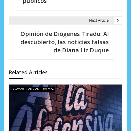
públicos
g
a
Next Article
c
i
Opinión de Diógenes Tirado: Al
descubierto, las noticias falsas
ó
de Diana Liz Duque
n
d
Related Articles
e
e
#NOTICIA
OPINIÓN
POLÍTICA
n
t
r
a