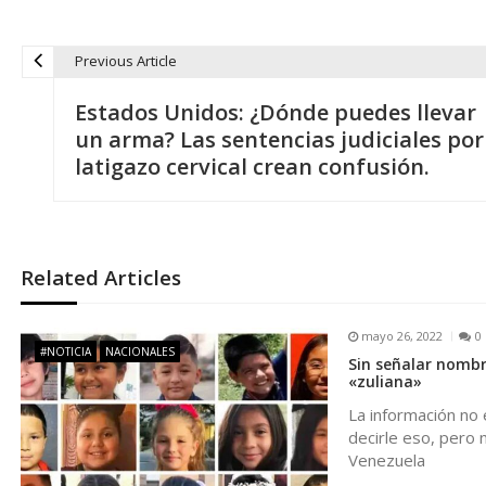
Previous Article
N
Estados Unidos: ¿Dónde puedes llevar
a
un arma? Las sentencias judiciales por
latigazo cervical crean confusión.
v
e
Related Articles
g
mayo 26, 2022
0
a
#NOTICIA
NACIONALES
Sin señalar nombr
«zuliana»
c
La información no 
decirle eso, pero n
i
Venezuela