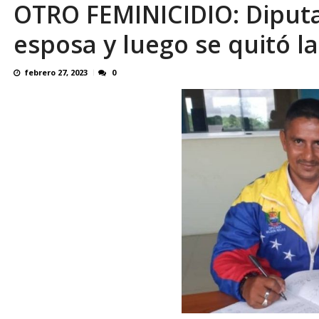
OTRO FEMINICIDIO: Diput
Reino Unido dejará millonaria donación médi
esposa y luego se quitó la
febrero 27, 2023
0