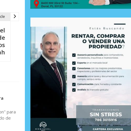
cle
el
de
os
ah
ra
on" para
ido de