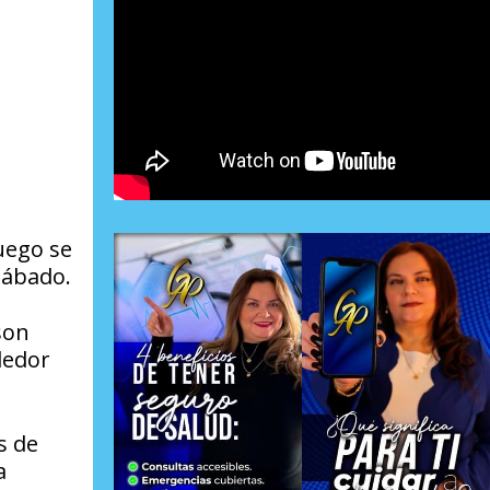
uego se
sábado.
son
dedor
s de
a