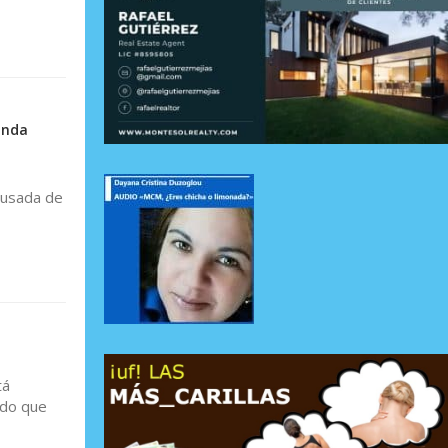
anda
acusada de
tá
ndo que