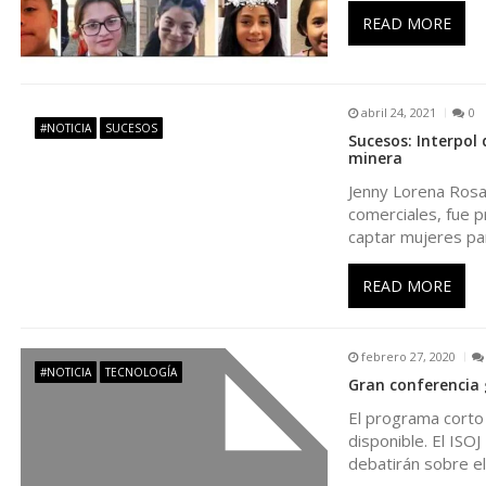
ó
READ MORE
n
abril 24, 2021
0
d
#NOTICIA
SUCESOS
Sucesos: Interpol
minera
e
Jenny Lorena Rosa
comerciales, fue p
captar mujeres pa
e
READ MORE
n
t
febrero 27, 2020
#NOTICIA
TECNOLOGÍA
Gran conferencia 
r
El programa corto 
disponible. El IS
a
debatirán sobre e