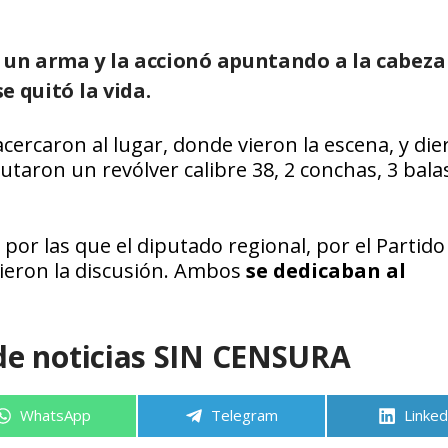
ó un arma y la
accionó apuntando a la cabeza
e quitó la vida.
cercaron al lugar, donde vieron la escena, y die
utaron un revólver calibre 38, 2 conchas, 3 bala
or las que el diputado regional, por el Partido
vieron la discusión. Ambos
se dedicaban al
de noticias SIN CENSURA
Compartir
Compartir
Compa
WhatsApp
Telegram
Linked
en
en
en