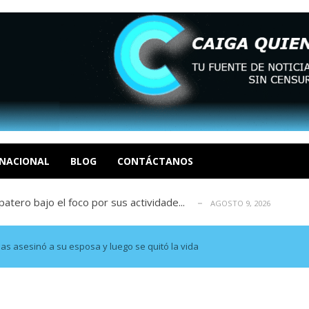
ca en Venezuela tras finalizar su mis...
AGOSTO 9, 2026
dar fondos para afectados por los terr...
AGOSTO 9, 2026
ia deja un policía muerto
NACIONAL
BLOG
CONTÁCTANOS
AGOSTO 9, 2026
atero bajo el foco por sus actividade...
AGOSTO 9, 2026
ció las secuelas que deja la prisión ...
AGOSTO 9, 2026
ca en Venezuela tras finalizar su mis...
AGOSTO 9, 2026
dar fondos para afectados por los terr...
AGOSTO 9, 2026
 asesinó a su esposa y luego se quitó la vida
ia deja un policía muerto
AGOSTO 9, 2026
atero bajo el foco por sus actividade...
AGOSTO 9, 2026
ció las secuelas que deja la prisión ...
AGOSTO 9, 2026