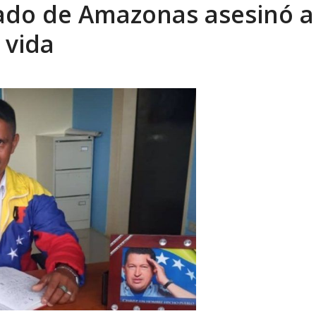
ado de Amazonas asesinó a
ca en Venezuela tras finalizar su mis...
AGOSTO 9, 2026
 vida