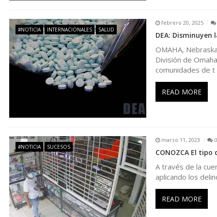
e
n
febrero 20, 2025
#NOTICIA
INTERNACIONALES
SALUD
DEA: Disminuyen l
t
OMAHA, Nebraska –
División de Omaha 
r
comunidades de t
READ MORE
a
d
marzo 11, 2023
a
#NOTICIA
SUCESOS
CONOZCA El tipo 
s
A través de la cue
aplicando los deli
READ MORE