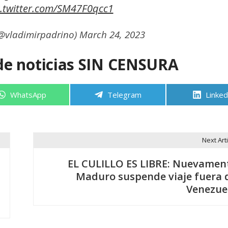
c.twitter.com/SM47F0qcc1
(@vladimirpadrino)
March 24, 2023
de noticias SIN CENSURA
Compartir
Compartir
Compa
WhatsApp
Telegram
Linked
en
en
en
Next Arti
EL CULILLO ES LIBRE: Nuevamen
Maduro suspende viaje fuera 
Venezue