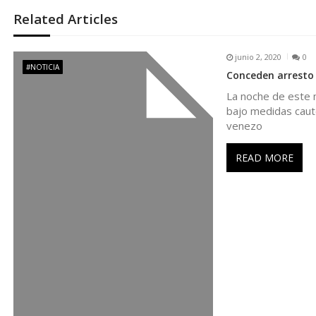
e
Related Articles
g
junio 2, 2020
0
a
#NOTICIA
Conceden arresto 
La noche de este m
c
bajo medidas caute
venezo
i
READ MORE
ó
n
d
e