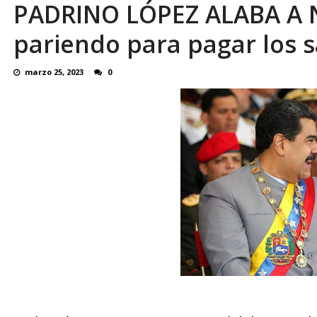
PADRINO LÓPEZ ALABA A 
¿QUE PROTEGES TU? Por: Miguel Ángel L
pariendo para pagar los s
marzo 25, 2023
0