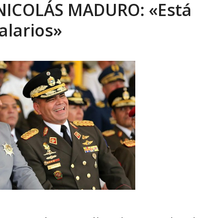
NICOLÁS MADURO: «Está
eón R
AGOSTO 8, 2026
alarios»