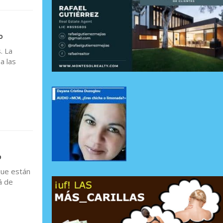
o
. La
a las
o
que están
á de