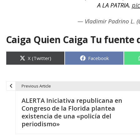
A LA PATRIA.
pi
— Vladimir Padrino L. 
Caiga Quien Caiga Tu fuente 
Compartir
Compartir
X (Twitter)
Facebook
en
en
Previous Article
N
ALERTA Iniciativa republicana en
a
Congreso de la Florida plantea
existencia de una «policía del
v
periodismo»