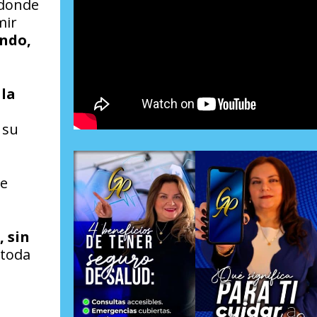
 donde
mir
endo,
 la
 su
de
, sin
 toda