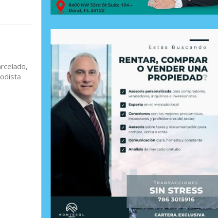
arcelado,
iodista