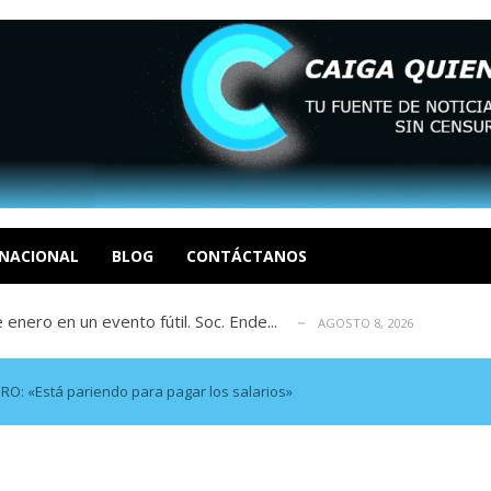
eón R
AGOSTO 8, 2026
tratégica, Realpolitik y el Desmante...
AGOSTO 8, 2026
 García
NACIONAL
BLOG
CONTÁCTANOS
AGOSTO 7, 2026
 enero en un evento fútil. Soc. Ende...
AGOSTO 8, 2026
osé Luis Centeno S
AGOSTO 8, 2026
eón R
AGOSTO 8, 2026
tratégica, Realpolitik y el Desmante...
AGOSTO 8, 2026
: «Está pariendo para pagar los salarios»
 García
AGOSTO 7, 2026
 enero en un evento fútil. Soc. Ende...
AGOSTO 8, 2026
osé Luis Centeno S
AGOSTO 8, 2026