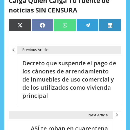
Caiga Quien Caiga Tu fuente de
noticias SIN CENSURA
Compartir
Compartir
Compartir
Compartir
Comparti
X
Facebook
WhatsApp
Telegram
LinkedIn
en
en
en
en
en
(Twitter)
Previous Article
N
Decreto que suspende el pago de
a
los cánones de arrendamiento
v
de inmuebles de uso comercial y
e
de los utilizados como vivienda
principal
g
a
Next Article
c
i
ASÍ te roban en cuarentena