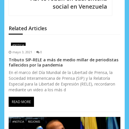
social en Venezuela
ó
n
d
Related Articles
e
#NOTICIA
e
mayo 3, 2021
0
n
Tributo SIP-RELE a más de medio millar de periodistas
fallecidos por la pandemia
t
En el marco del Día Mundial de la Libertad de Prensa, la
Sociedad Interamericana de Prensa (SIP) y la Relatoría
r
Especial para la Libertad de Expresión (RELE), recordaron
a
mediante un video a los más d
d
READ MORE
a
s
#NOTICIA
REGIONES