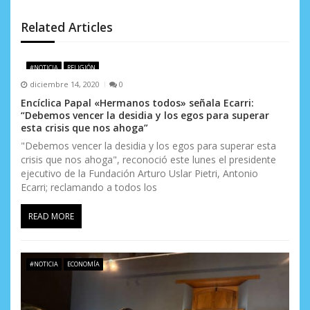
n
d
Related Articles
e
#NOTICIA
RELIGIÓN
e
diciembre 14, 2020
0
n
Encíclica Papal «Hermanos todos» señala Ecarri:
“Debemos vencer la desidia y los egos para superar
t
esta crisis que nos ahoga”
"Debemos vencer la desidia y los egos para superar esta
r
crisis que nos ahoga", reconoció este lunes el presidente
ejecutivo de la Fundación Arturo Uslar Pietri, Antonio
a
Ecarri; reclamando a todos los
d
READ MORE
a
s
#NOTICIA
ECONOMÍA