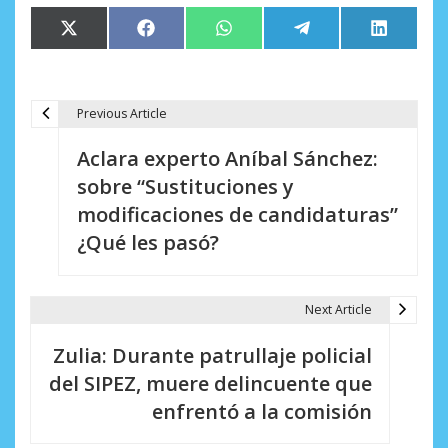
Compartir
Compartir
Compartir
Compartir
Comparti
X
Facebook
WhatsApp
Telegram
LinkedIn
en
en
en
en
en
(Twitter)
Previous Article
N
Aclara experto Aníbal Sánchez:
a
sobre “Sustituciones y
v
modificaciones de candidaturas”
e
¿Qué les pasó?
g
a
Next Article
c
Zulia: Durante patrullaje policial
i
del SIPEZ, muere delincuente que
enfrentó a la comisión
ó