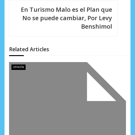
g
En Turismo Malo es el Plan que
a
No se puede cambiar, Por Levy
c
Benshimol
i
ó
Related Articles
n
d
OPINIÓN
e
e
n
t
r
a