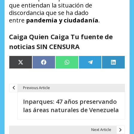
que entiendan la situación de
discordancia que se ha dado
entre
pandemia y ciudadanía
.
Caiga Quien Caiga Tu fuente de
noticias SIN CENSURA
Compartir
Compartir
Compartir
Compartir
Comparti
X
Facebook
WhatsApp
Telegram
LinkedIn
en
en
en
en
en
(Twitter)
Previous Article
N
Inparques: 47 años preservando
a
las áreas naturales de Venezuela
v
e
Next Article