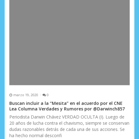
d
a
s
marzo 19, 2020
0
Buscan incluir a la “Mesita” en el acuerdo por el CNE
Lea Columna Verdades y Rumores por @Darwinch857
Periodista Darwin Chávez VERDAD OCULTA (I). Luego de
20 años de lucha contra el chavismo, siempre se conservan
dudas razonables detrás de cada una de sus acciones. Se
ha hecho normal desconfi