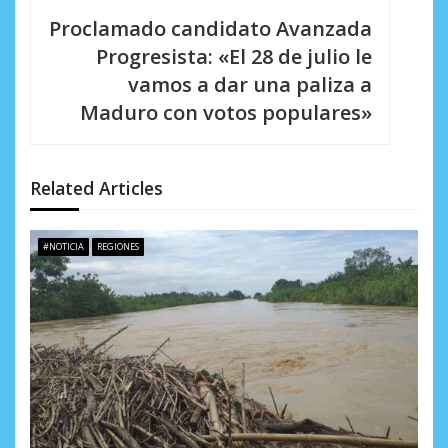
c
Proclamado candidato Avanzada
i
Progresista: «El 28 de julio le
vamos a dar una paliza a
ó
Maduro con votos populares»
n
d
Related Articles
e
e
#NOTICIA
REGIONES
n
t
r
a
d