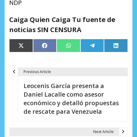
NDP
Caiga Quien Caiga Tu fuente de
noticias SIN CENSURA
Compartir
Compartir
Compartir
Compartir
Comparti
X
Facebook
WhatsApp
Telegram
LinkedIn
en
en
en
en
en
(Twitter)
Previous Article
N
Leocenis García presenta a
a
Daniel Lacalle como asesor
v
económico y detalló propuestas
e
de rescate para Venezuela
g
a
Next Article