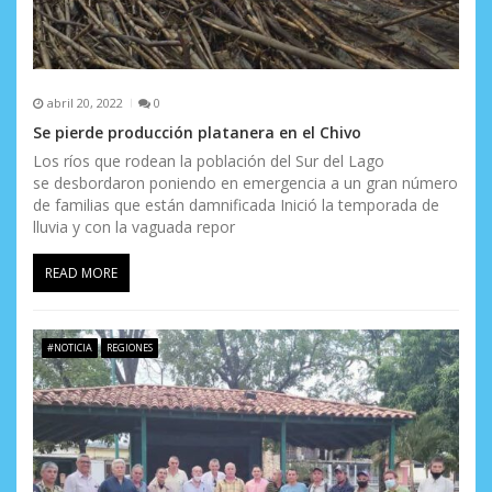
a
s
abril 20, 2022
0
Se pierde producción platanera en el Chivo
Los ríos que rodean la población del Sur del Lago
se desbordaron poniendo en emergencia a un gran número
de familias que están damnificada Inició la temporada de
lluvia y con la vaguada repor
READ MORE
#NOTICIA
REGIONES