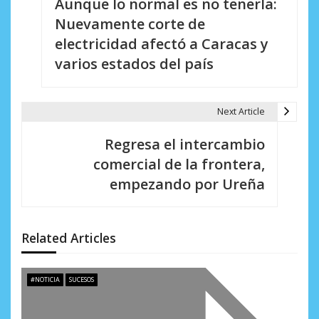
Aunque lo normal es no tenerla:
a
Nuevamente corte de
v
electricidad afectó a Caracas y
e
varios estados del país
g
a
Next Article
c
Regresa el intercambio
i
comercial de la frontera,
empezando por Ureña
ó
n
d
Related Articles
e
#NOTICIA
SUCESOS
e
n