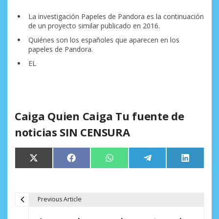
La investigación Papeles de Pandora es la continuación
de un proyecto similar publicado en 2016.
Quiénes son los españoles que aparecen en los
papeles de Pandora.
EL
Caiga Quien Caiga Tu fuente de
noticias SIN CENSURA
Compartir
Compartir
Compartir
Compartir
Comparti
X
Facebook
WhatsApp
Telegram
LinkedIn
en
en
en
en
en
(Twitter)
Previous Article
N