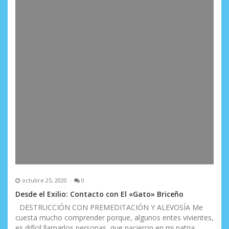
octubre 25, 2020
0
Desde el Exilio: Contacto con El «Gato» Briceño
DESTRUCCIÓN CON PREMEDITACIÓN Y ALEVOSÍA Me
cuesta mucho comprender porque, algunos entes vivientes,
es difícil llamarlos personas, que nacieron en mi patria,