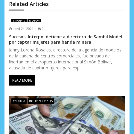
n
Related Articles
d
e
#NOTICIA
SUCESOS
abril 24, 2021
0
e
Sucesos: Interpol detiene a directora de Sambil Model
por captar mujeres para banda minera
n
Jenny Lorena Rosales, directora de la agencia de modelos
t
de la cadena de centros comerciales, fue privada de
libertad en el aeropuerto internacional Simón Bolívar,
r
acusada de captar mujeres para expl
a
READ MORE
d
a
#NOTICIA
INTERNACIONALES
s