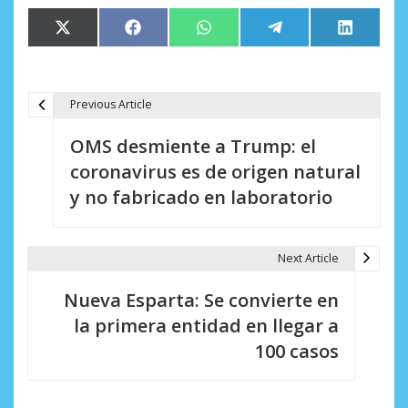
Compartir
Compartir
Compartir
Compartir
Comparti
X
Facebook
WhatsApp
Telegram
LinkedIn
en
en
en
en
en
(Twitter)
Previous Article
N
OMS desmiente a Trump: el
a
coronavirus es de origen natural
v
y no fabricado en laboratorio
e
g
Next Article
a
Nueva Esparta: Se convierte en
c
la primera entidad en llegar a
i
100 casos
ó