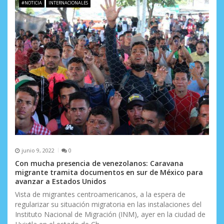
e
#NOTICIA
INTERNACIONALES
e
n
t
r
a
d
a
s
junio 9, 2022
0
Con mucha presencia de venezolanos: Caravana
migrante tramita documentos en sur de México para
avanzar a Estados Unidos
Vista de migrantes centroamericanos, a la espera de
regularizar su situación migratoria en las instalaciones del
Instituto Nacional de Migración (INM), ayer en la ciudad de