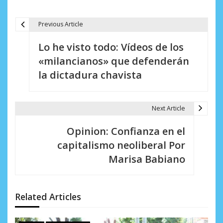
Previous Article
N
Lo he visto todo: Vídeos de los
a
«milancianos» que defenderán
v
la dictadura chavista
e
g
Next Article
a
Opinion: Confianza en el
c
capitalismo neoliberal Por
i
Marisa Babiano
ó
n
Related Articles
d