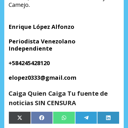
Camejo.
Enrique López Alfonzo
Periodista Venezolano
Independiente
+584245428120
elopez0333@gmail.com
Caiga Quien Caiga Tu fuente de
noticias SIN CENSURA
Compartir
Compartir
Compartir
Compartir
Comparti
X
Facebook
WhatsApp
Telegram
LinkedIn
en
en
en
en
en
(Twitter)