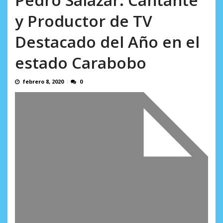
en...
AGOSTO 7, 2026
y Productor de TV
Destacado del Año en el
estado Carabobo
febrero 8, 2020
0