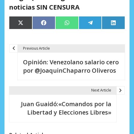
noticias SIN CENSURA
Compartir
Compartir
Compartir
Compartir
Comparti
X
Facebook
WhatsApp
Telegram
LinkedIn
en
en
en
en
en
(Twitter)
Previous Article
N
Opinión: Venezolano salario cero
a
por @JoaquinChaparro Oliveros
v
e
Next Article
g
Juan Guaidó:«Comandos por la
a
Libertad y Elecciones Libres»
c
i