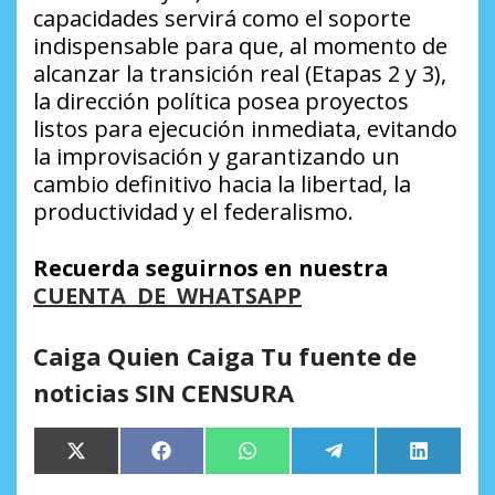
capacidades servirá como el soporte
indispensable para que, al momento de
alcanzar la transición real (Etapas 2 y 3),
la dirección política posea proyectos
listos para ejecución inmediata, evitando
la improvisación y garantizando un
cambio definitivo hacia la libertad, la
productividad y el federalismo.
Recuerda seguirnos en nuestra
CUENTA DE WHATSAPP
Caiga Quien Caiga Tu fuente de
noticias SIN CENSURA
Compartir
Compartir
Compartir
Compartir
Comparti
X
Facebook
WhatsApp
Telegram
LinkedIn
en
en
en
en
en
(Twitter)