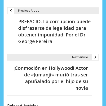
Previous Article
N
PREFACIO. La corrupción puede
a
disfrazarse de legalidad para
v
obtener impunidad. Por el Dr
e
George Fereira
g
a
Next Article
c
¡Conmoción en Hollywood! Actor
i
de «Jumanji» murió tras ser
apuñalado por el hijo de su
ó
novia
n
d
Related Articles