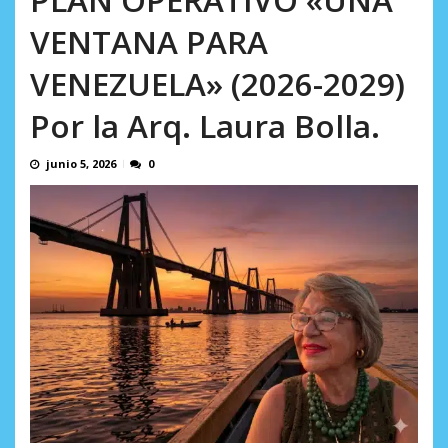
en...
AGOSTO 7, 2026
VENTANA PARA
VENEZUELA» (2026-2029)
Por la Arq. Laura Bolla.
junio 5, 2026
0