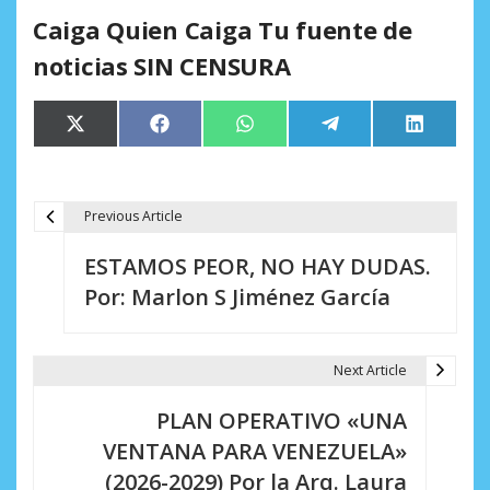
Caiga Quien Caiga Tu fuente de
noticias SIN CENSURA
Compartir
Compartir
Compartir
Compartir
Comparti
X
Facebook
WhatsApp
Telegram
LinkedIn
en
en
en
en
en
(Twitter)
Previous Article
N
ESTAMOS PEOR, NO HAY DUDAS.
a
Por: Marlon S Jiménez García
v
e
Next Article
g
PLAN OPERATIVO «UNA
a
VENTANA PARA VENEZUELA»
c
(2026-2029) Por la Arq. Laura