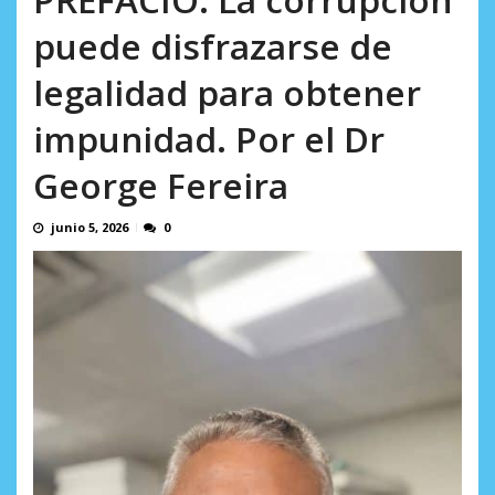
incumplidas...
AGOSTO 6, 2026
puede disfrazarse de
legalidad para obtener
impunidad. Por el Dr
George Fereira
junio 5, 2026
0