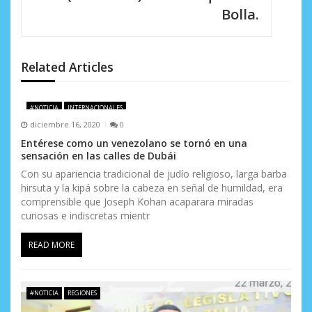
i
Bolla.
ó
n
Related Articles
d
e
#NOTICIA
INTERNACIONALES
diciembre 16, 2020
0
e
Entérese como un venezolano se tornó en una
sensación en las calles de Dubái
n
Con su apariencia tradicional de judío religioso, larga barba
t
hirsuta y la kipá sobre la cabeza en señal de humildad, era
comprensible que Joseph Kohan acaparara miradas
r
curiosas e indiscretas mientr
a
READ MORE
d
a
#NOTICIA
REGIONES