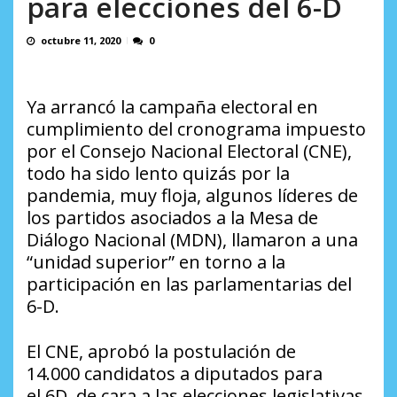
para elecciones del 6-D
Minister...
AGOSTO 6, 2026
octubre 11, 2020
0
Ya arrancó la campaña electoral en
cumplimiento del cronograma impuesto
por el Consejo Nacional Electoral (CNE),
todo ha sido lento quizás por la
pandemia, muy floja, algunos líderes de
los partidos asociados a la Mesa de
Diálogo Nacional (MDN), llamaron a una
“unidad superior” en torno a la
participación en las parlamentarias del
6-D.
El CNE, aprobó la postulación de
14.000
candidatos
a diputados para
el
6D
, de cara a las elecciones legislativas