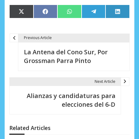
Compartir
Compartir
Compartir
Compartir
Comparti
X
Facebook
WhatsApp
Telegram
LinkedIn
en
en
en
en
en
(Twitter)
Previous Article
N
La Antena del Cono Sur, Por
a
Grossman Parra Pinto
v
e
Next Article
g
Alianzas y candidaturas para
a
elecciones del 6-D
c
i
Related Articles
ó