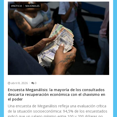
n
#NOTICIA
NACIONALES
d
e
e
n
t
r
a
d
abril 8, 2026
0
a
Encuesta Meganálisis: la mayoría de los consultados
descarta recuperación económica con el chavismo en
s
el poder
Una encuesta de Meganálisis refleja una evaluación crítica
de la situación socioeconómica: 94,5% de los encuestados
indicó que un salario mínimo entre 100 y 200 dólares no