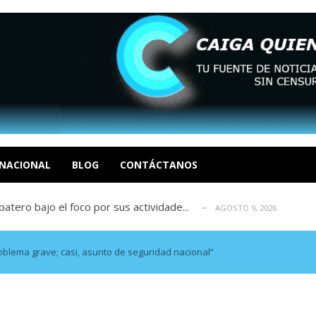
ca en Venezuela tras finalizar su mis...
AGOSTO 9, 2026
dar fondos para afectados por los terr...
AGOSTO 9, 2026
ia deja un policía muerto
NACIONAL
BLOG
CONTÁCTANOS
AGOSTO 9, 2026
atero bajo el foco por sus actividade...
AGOSTO 9, 2026
ció las secuelas que deja la prisión ...
AGOSTO 9, 2026
ca en Venezuela tras finalizar su mis...
AGOSTO 9, 2026
dar fondos para afectados por los terr...
AGOSTO 9, 2026
oblema grave; casi, asunto de seguridad nacional”
ia deja un policía muerto
AGOSTO 9, 2026
atero bajo el foco por sus actividade...
AGOSTO 9, 2026
ció las secuelas que deja la prisión ...
AGOSTO 9, 2026