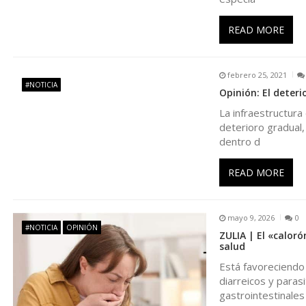
i
READ MORE
ó
febrero 25, 2021
#NOTICIA
n
Opinión: El deteri
La infraestructura
d
deterioro gradual,
dentro d
e
READ MORE
e
mayo 9, 2026
0
n
#NOTICIA
OPINIÓN
ZULIA | El «calor
salud
t
Está favoreciendo
diarreicos y paras
gastrointestinales
r