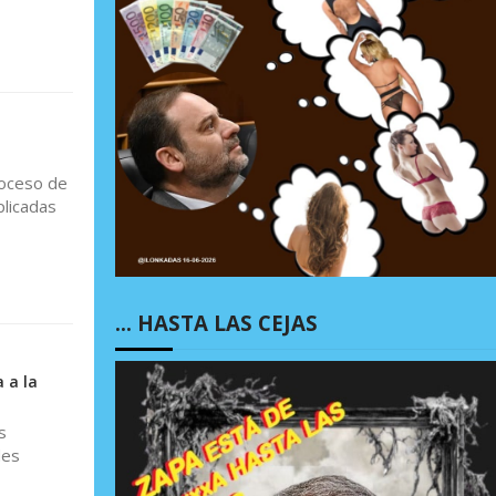
roceso de
plicadas
… HASTA LAS CEJAS
 a la
s
des