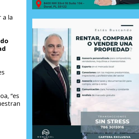
 a la
ndo
ad
es
oa, “es
uestran