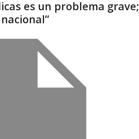
licas es un problema grave;
ca en Venezuela tras finalizar su mis...
AGOSTO 9, 2026
 nacional”