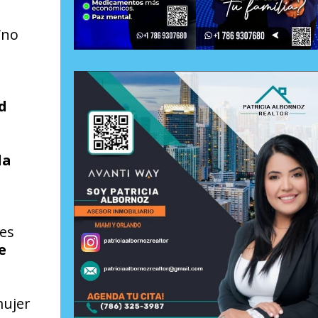
“no
d
la
es
e
mujer