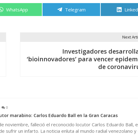
Compartir
Compartir
Compa
WhatsApp
Telegram
Linked
en
en
en
Next Arti
Investigadores desarroll
‘bioinnovadores’ para vencer epidem
de coronavir
0
tor marabino: Carlos Eduardo Ball en la Gran Caracas
 noviembre, falleció el reconocido locutor Carlos Eduardo Ball, e
 de sufrir un infarto. La noticia enluta al mundo radial venezolano y