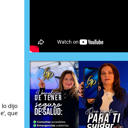
lo dijo
e’, que