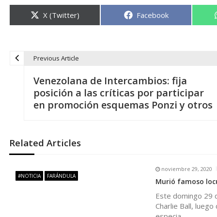
Compartir
Compartir
X (Twitter)
Facebook
en
en
Previous Article
N
Venezolana de Intercambios: fija
a
posición a las críticas por participar
en promoción esquemas Ponzi y otros
v
e
Related Articles
g
noviembre 29, 2020
#NOTICIA
FARÁNDULA
Murió famoso locu
a
Este domingo 29 de
Charlie Ball, luego
c
especia