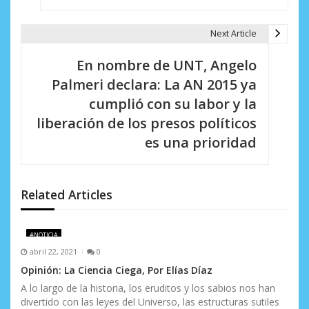
a
Next Article
c
i
En nombre de UNT, Angelo
Palmeri declara: La AN 2015 ya
ó
cumplió con su labor y la
n
liberación de los presos políticos
d
es una prioridad
e
e
Related Articles
n
t
#NOTICIA
abril 22, 2021
0
r
Opinión: La Ciencia Ciega, Por Elías Díaz
a
A lo largo de la historia, los eruditos y los sabios nos han
divertido con las leyes del Universo, las estructuras sutiles