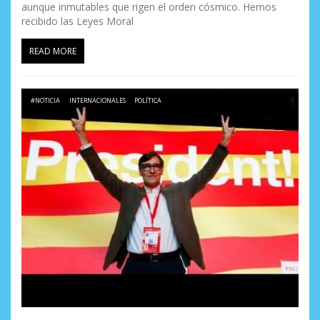
d
aunque inmutables que rigen el orden cósmico. Hemos
recibido las Leyes Moral
a
s
READ MORE
#NOTICIA
INTERNACIONALES
POLÍTICA