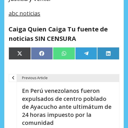
abc noticias
Caiga Quien Caiga Tu fuente de
noticias SIN CENSURA
Compartir
Compartir
Compartir
Compartir
Comparti
X
Facebook
WhatsApp
Telegram
LinkedIn
en
en
en
en
en
(Twitter)
Previous Article
N
En Perú venezolanos fueron
a
expulsados de centro poblado
v
de Ayacucho ante ultimátum de
e
24 horas impuesto por la
comunidad
g