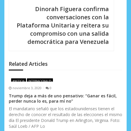
c
Dinorah Figuera confirma
i
conversaciones con la
Plataforma Unitaria y reitera su
ó
compromiso con una salida
n
democrática para Venezuela
d
e
Related Articles
e
n
#NOTICIA
INTERNACIONALES
noviembre 3, 2020
0
t
Trump deja a más de uno pensativo: “Ganar es fácil,
r
perder nunca lo es, para mí no”
El mandatario señaló que los estadounidenses tienen el
a
derecho de conocer el resultado de las elecciones el mismo
d
día El presidente Donald Trump en Arlington, Virginia. Foto:
Saúl Loeb / AFP Lo