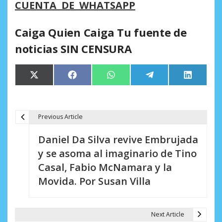
CUENTA DE WHATSAPP
Caiga Quien Caiga Tu fuente de
noticias SIN CENSURA
Compartir
Compartir
Compartir
Compartir
Comparti
X
Facebook
WhatsApp
Telegram
LinkedIn
en
en
en
en
en
(Twitter)
Previous Article
N
Daniel Da Silva revive Embrujada
a
y se asoma al imaginario de Tino
v
Casal, Fabio McNamara y la
e
Movida. Por Susan Villa
g
a
Next Article