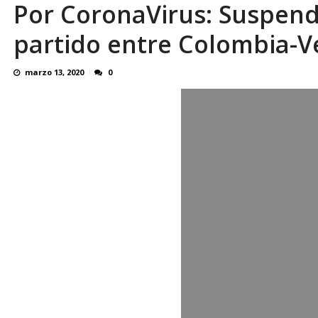
Por CoronaVirus: Suspend
En 8 meses «876 horas de apagones» El de
partido entre Colombia-V
marzo 13, 2020
0