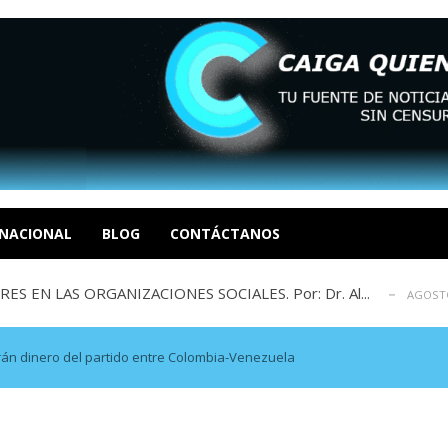
sbastador costo del colapso eléctrico en...
AGOSTO 7, 2026
idad? Por Dayana Cristina Duzoglou L.
AGOSTO 6, 2026
xcusas, apagones y promesas incumplidas...
NACIONAL
BLOG
CONTÁCTANOS
AGOSTO 6, 2026
 EN LAS ORGANIZACIONES SOCIALES. Por: Dr. Al...
AGOSTO
negociación en la política: distinc...
AGOSTO 7, 2026
sbastador costo del colapso eléctrico en...
AGOSTO 7, 2026
idad? Por Dayana Cristina Duzoglou L.
AGOSTO 6, 2026
án dinero del partido entre Colombia-Venezuela
xcusas, apagones y promesas incumplidas...
AGOSTO 6, 2026
 EN LAS ORGANIZACIONES SOCIALES. Por: Dr. Al...
AGOSTO
negociación en la política: distinc...
AGOSTO 7, 2026