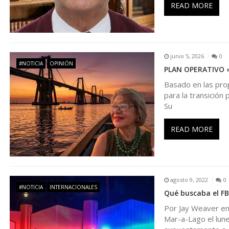
READ MORE
ó
n
junio 5, 2026
0
d
#NOTICIA
OPINIÓN
PLAN OPERATIVO «
Basado en las prop
e
para la transición
Su
e
READ MORE
n
t
agosto 9, 2022
0
#NOTICIA
INTERNACIONALES
r
Qué buscaba el FB
Por Jay Weaver en
a
Mar-a-Lago el lun