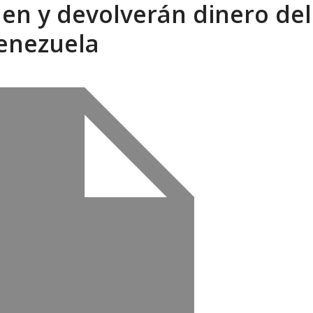
en y devolverán dinero del
sbastador costo del colapso eléctrico en...
AGOSTO 7, 2026
enezuela