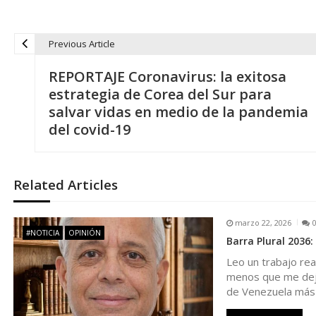
Previous Article
N
REPORTAJE Coronavirus: la exitosa
a
estrategia de Corea del Sur para
salvar vidas en medio de la pandemia
v
del covid-19
e
Related Articles
g
marzo 22, 2026
a
#NOTICIA
OPINIÓN
Barra Plural 2036:
Leo un trabajo rea
c
menos que me deja,
de Venezuela más
i