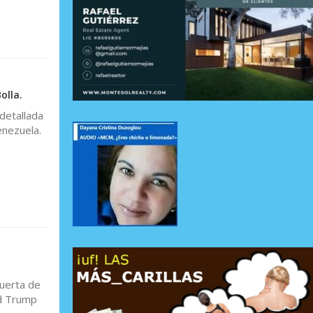
olla.
 detallada
enezuela.
uerta de
ld Trump