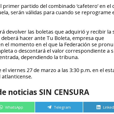
l primer partido del combinado ‘cafetero’ en el
uela, serán válidas para cuando se reprograme e
rá devolver las boletas que adquirió y recibir l
se deberá hacer ante Tu Boleta, empresa que
 en el momento en el que la Federación se pronu
mpleta o descontará el valor correspondiente a 
 entrada, dependiendo la tribuna.
el viernes 27 de marzo a las 3:30 p.m
.
en el est
 atlanticense.
de noticias SIN CENSURA
Compartir
Compartir
Compa
WhatsApp
Telegram
Linked
en
en
en