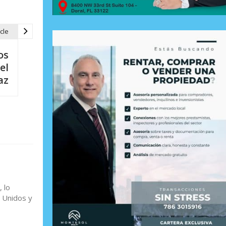
cle
os
el
az
 lo
s Unidos y