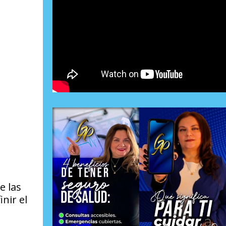
e las
nir el