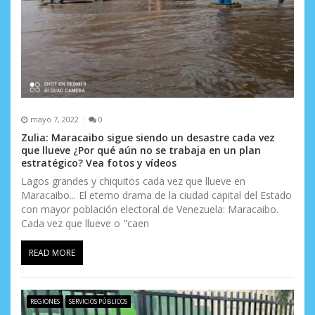
a
d
a
s
mayo 7, 2022
0
Zulia: Maracaibo sigue siendo un desastre cada vez
que llueve ¿Por qué aún no se trabaja en un plan
estratégico? Vea fotos y vídeos
Lagos grandes y chiquitos cada vez que llueve en
Maracaibo... El eterno drama de la ciudad capital del Estado
con mayor población electoral de Venezuela: Maracaibo.
Cada vez que llueve o "caen
READ MORE
REGIONES
SERVICIOS PÚBLICOS