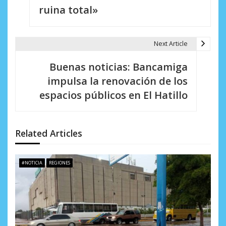
e
ruina total»
g
a
Next Article
c
Buenas noticias: Bancamiga
i
impulsa la renovación de los
espacios públicos en El Hatillo
ó
n
d
Related Articles
e
#NOTICIA
REGIONES
e
n
t
r