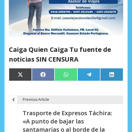
Caiga Quien Caiga Tu fuente de
noticias SIN CENSURA
Compartir
Compartir
Compartir
Compartir
Comparti
X
Facebook
WhatsApp
Telegram
LinkedIn
en
en
en
en
en
(Twitter)
Previous Article
N
Trasporte de Expresos Táchira:
a
«A punto de bajar las
v
santamarías o al borde de la