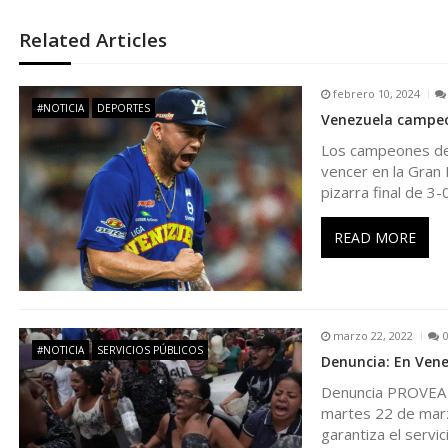
g
Related Articles
a
febrero 10, 2024
#NOTICIA
DEPORTES
Venezuela campeón
c
Los campeones de 
vencer en la Gran 
i
pizarra final de 3-
ó
READ MORE
n
d
marzo 22, 2022
#NOTICIA
SERVICIOS PÚBLICOS
Denuncia: En Vene
e
Denuncia PROVEA N
martes 22 de marzo
e
garantiza el servic