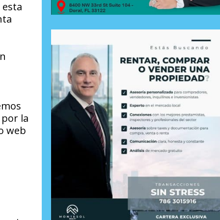
 esta
nta
ón
demos
 por la
io web