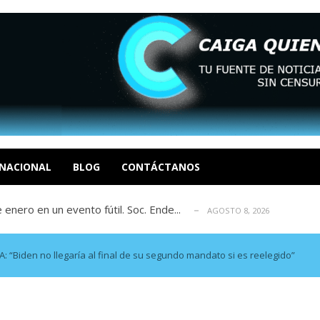
eón R
AGOSTO 8, 2026
tratégica, Realpolitik y el Desmante...
AGOSTO 8, 2026
 García
NACIONAL
BLOG
CONTÁCTANOS
AGOSTO 7, 2026
 enero en un evento fútil. Soc. Ende...
AGOSTO 8, 2026
osé Luis Centeno S
AGOSTO 8, 2026
eón R
AGOSTO 8, 2026
tratégica, Realpolitik y el Desmante...
AGOSTO 8, 2026
iden no llegaría al final de su segundo mandato si es reelegido”
 García
AGOSTO 7, 2026
 enero en un evento fútil. Soc. Ende...
AGOSTO 8, 2026
osé Luis Centeno S
AGOSTO 8, 2026