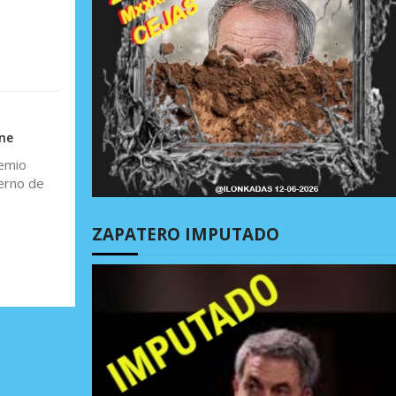
ne
remio
ierno de
ZAPATERO IMPUTADO