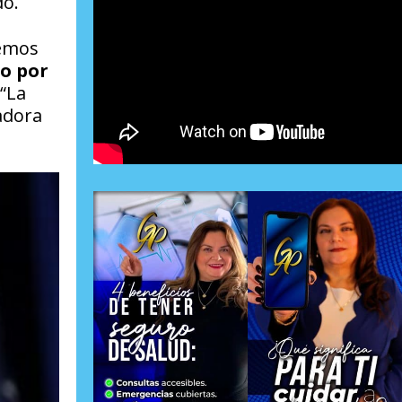
do.
demos
o por
“La
adora