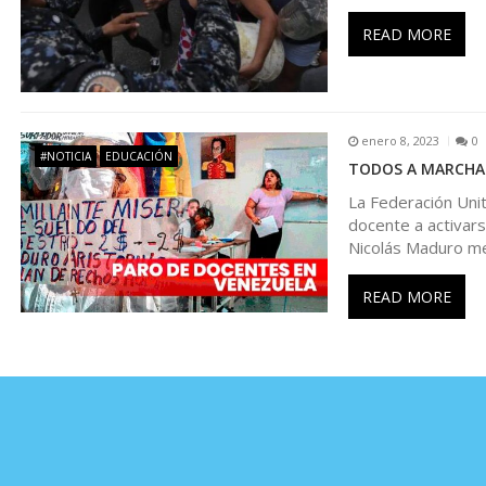
n
READ MORE
t
r
enero 8, 2023
0
#NOTICIA
EDUCACIÓN
TODOS A MARCHAR:
a
La Federación Unit
docente a activars
Nicolás Maduro m
d
READ MORE
a
s