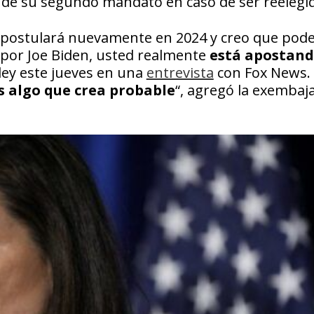
al de su segundo mandato en caso de ser reelegi
 se postulará nuevamente en 2024 y creo que po
a por Joe Biden, usted realmente
está apostand
aley este jueves en una
entrevista
con Fox News. 
s algo que crea probable
“, agregó la exembaj