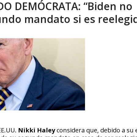
DO DEMÓCRATA: “Biden no
eón R
AGOSTO 8, 2026
gundo mandato si es reelegi
EE.UU.
Nikki Haley
considera que, debido a su e