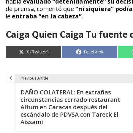
había
evaluado “detenidamente” su decis
de prensa, comentó que
“ni siquiera” podí
le
entraba “en la cabeza”
.
Caiga Quien Caiga Tu fuente 
Compartir
Compartir
X (Twitter)
Facebook
en
en
Previous Article
N
DAÑO COLATERAL: En extrañas
a
circunstancias cerrado restaurant
Altum en Caracas después del
v
escándalo de PDVSA con Tareck El
Aissami
e