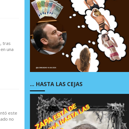
, tras
 en una
… HASTA LAS CEJAS
entó este
tado no