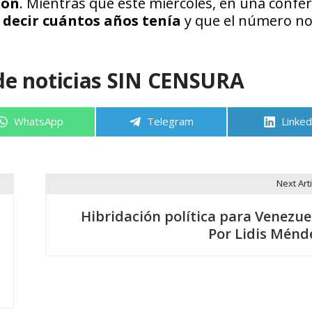
ión
. Mientras que este miércoles, en una confe
a decir cuántos años tenía
y que el número n
de noticias SIN CENSURA
Compartir
Compartir
Compa
WhatsApp
Telegram
Linked
en
en
en
Next Arti
Hibridación política para Venezue
Por Lidis Ménd