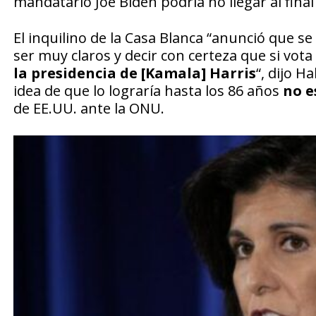
mandatario Joe Biden podría no llegar al fin
El inquilino de la Casa Blanca “anunció que
ser muy claros y decir con certeza que si vot
la presidencia de [Kamala] Harris
“, dijo H
idea de que lo lograría hasta los 86 años
no e
de EE.UU. ante la ONU.