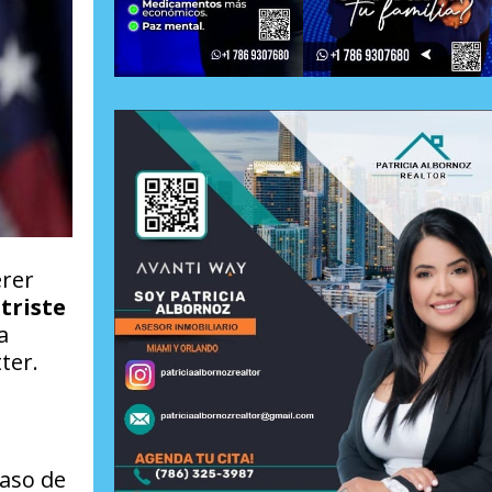
erer
 triste
a
ter.
caso de