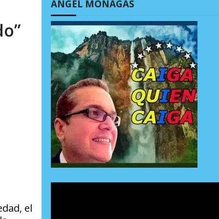
ÁNGEL MONAGAS
do”
dad, el