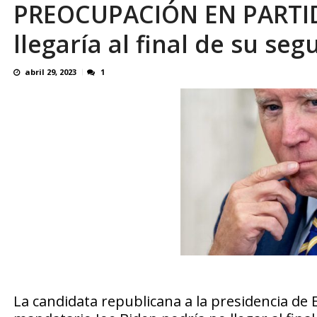
PREOCUPACIÓN EN PARTI
¿QUE PROTEGES TU? Por: Miguel Ángel L
llegaría al final de su se
abril 29, 2023
1
La candidata republicana a la presidencia de 