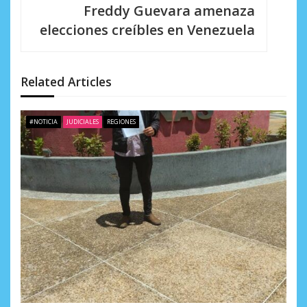
i
Freddy Guevara amenaza
elecciones creíbles en Venezuela
ó
n
d
Related Articles
e
#NOTICIA
JUDICIALES
REGIONES
e
n
t
r
a
d
a
s