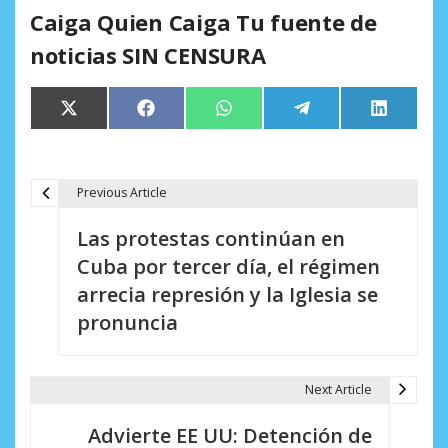
Caiga Quien Caiga Tu fuente de
noticias SIN CENSURA
Compartir
Compartir
Compartir
Compartir
Comparti
X
Facebook
WhatsApp
Telegram
LinkedIn
en
en
en
en
en
(Twitter)
Previous Article
N
Las protestas continúan en
a
Cuba por tercer día, el régimen
v
arrecia represión y la Iglesia se
e
pronuncia
g
a
Next Article
c
Advierte EE UU: Detención de