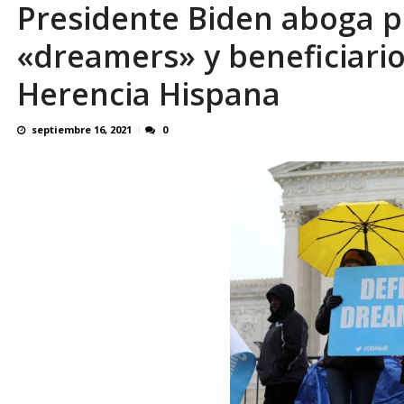
Presidente Biden aboga p
¿QUE PROTEGES TU? Por: Miguel Ángel L
«dreamers» y beneficiari
Herencia Hispana
septiembre 16, 2021
0