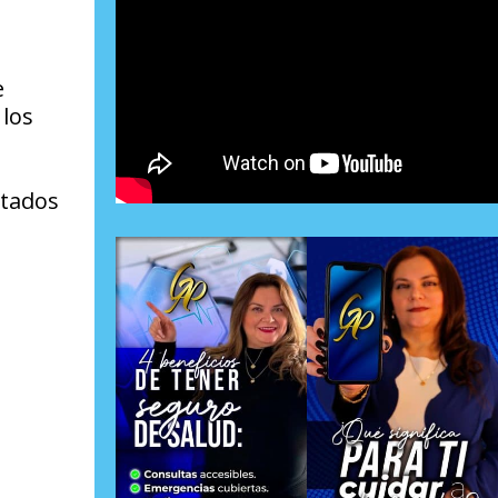
e
 los
stados