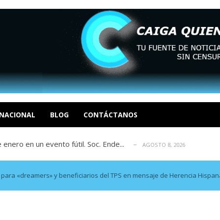
eón R
AGOSTO 8, 2026
tratégica, Realpolitik y el Desmante...
AGOSTO 8, 2026
 García
NACIONAL
BLOG
CONTÁCTANOS
AGOSTO 7, 2026
 enero en un evento fútil. Soc. Ende...
AGOSTO 8, 2026
osé Luis Centeno S
AGOSTO 8, 2026
eón R
AGOSTO 8, 2026
tratégica, Realpolitik y el Desmante...
AGOSTO 8, 2026
 para «dreamers» y beneficiarios del TPS en mensaje de Herencia Hispan
 García
AGOSTO 7, 2026
 enero en un evento fútil. Soc. Ende...
AGOSTO 8, 2026
osé Luis Centeno S
AGOSTO 8, 2026