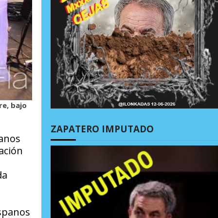
re, bajo
ZAPATERO IMPUTADO
manos
ación
da
ispanos