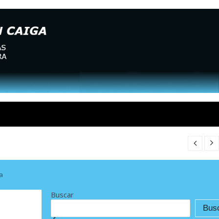
a
Buscar
Bus