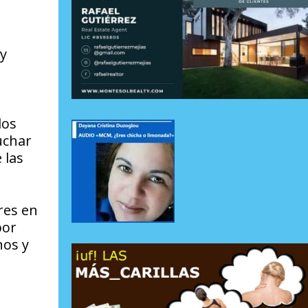
 y
los
uchar
 las
res en
por
nos y