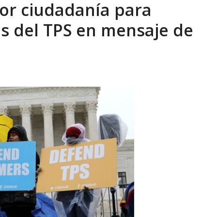
or ciudadanía para
eón R
AGOSTO 8, 2026
os del TPS en mensaje de