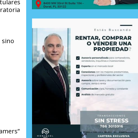
tulares
ratoria
 sino
eamers”