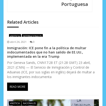
Portuguesa
ó
n
d
Related Articles
e
#NOTICIA
INTERNACIONALES
e
abril 24, 2021
0
n
Inmigración: ICE pone fin a la política de multar
indocumentados que no han salido de EE.UU.,
t
implementada en la era Trump
Por Geneva Sands, CNN17:28 ET (21:28 GMT) 23 abril,
r
2021 (CNN) — El Servicio de Inmigración y Control de
Aduanas (ICE, por sus siglas en inglés) dejará de multar a
a
los inmigrantes indocumenta
d
READ MORE
a
s
#NOTICIA
NACIONALES