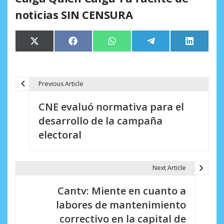
noticias SIN CENSURA
Compartir
Compartir
Compartir
Compartir
Comparti
X
Facebook
WhatsApp
Telegram
LinkedIn
en
en
en
en
en
(Twitter)
Previous Article
N
CNE evaluó normativa para el
a
desarrollo de la campaña
v
electoral
e
g
Next Article
a
Cantv: Miente en cuanto a
c
labores de mantenimiento
i
correctivo en la capital de