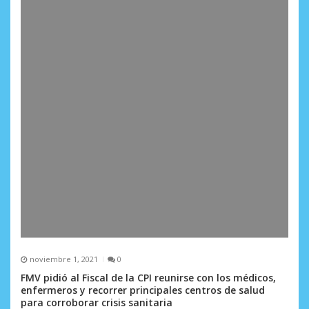
a
d
a
s
noviembre 1, 2021
0
FMV pidió al Fiscal de la CPI reunirse con los médicos,
enfermeros y recorrer principales centros de salud
para corroborar crisis sanitaria