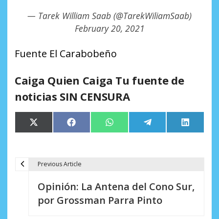
— Tarek William Saab (@TarekWiliamSaab)
February 20, 2021
Fuente El Carabobeño
Caiga Quien Caiga Tu fuente de
noticias SIN CENSURA
Compartir
Compartir
Compartir
Compartir
Comparti
X
Facebook
WhatsApp
Telegram
LinkedIn
en
en
en
en
en
(Twitter)
Previous Article
N
Opinión: La Antena del Cono Sur,
a
por Grossman Parra Pinto
v