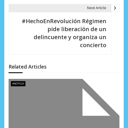
e
Next Article
g
#HechoEnRevolución Régimen
a
pide liberación de un
c
delincuente y organiza un
i
concierto
ó
n
Related Articles
d
e
#NOTICIA
e
n
t
r