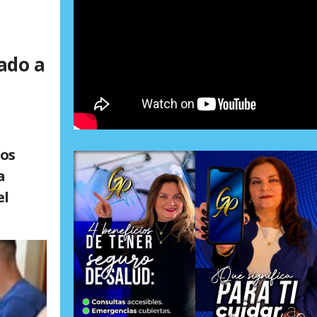
ado a
mos
a
el