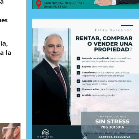
la
mes
ia,
a la