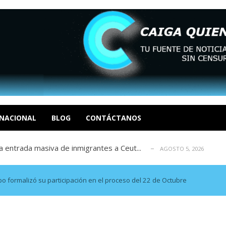
eo I por la libertad inmediata de l...
AGOSTO 5, 2026
ptiembre revisión de su solicitud de l...
AGOSTO 5, 2026
cidos, según ONG
NACIONAL
BLOG
CONTÁCTANOS
AGOSTO 5, 2026
a entrada masiva de inmigrantes a Ceut...
AGOSTO 5, 2026
álogo: La tragedia de Venezuela no admi...
AGOSTO 5, 2026
eo I por la libertad inmediata de l...
AGOSTO 5, 2026
ptiembre revisión de su solicitud de l...
AGOSTO 5, 2026
 formalizó su participación en el proceso del 22 de Octubre
cidos, según ONG
AGOSTO 5, 2026
a entrada masiva de inmigrantes a Ceut...
AGOSTO 5, 2026
álogo: La tragedia de Venezuela no admi...
AGOSTO 5, 2026