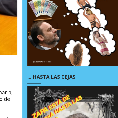
… HASTA LAS CEJAS
aria,
jo de