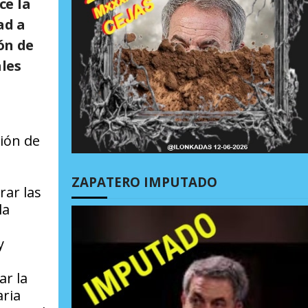
ce la
ad a
ón de
ales
ción de
ZAPATERO IMPUTADO
rar las
la
y
o
ar la
aria