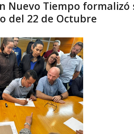
n Nuevo Tiempo formalizó 
eo I por la libertad inmediata de l...
AGOSTO 5, 2026
so del 22 de Octubre