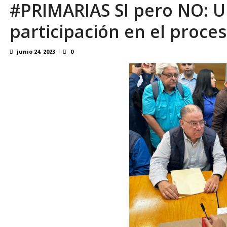
#PRIMARIAS SI pero NO: U
Familiares realizaron nueva vigilia en El Rod
participación en el proce
junio 24, 2023
0