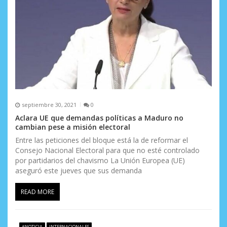
r
a
d
a
s
septiembre 30, 2021
0
Aclara UE que demandas políticas a Maduro no
cambian pese a misión electoral
Entre las peticiones del bloque está la de reformar el
Consejo Nacional Electoral para que no esté controlado
por partidarios del chavismo La Unión Europea (UE)
aseguró este jueves que sus demanda
READ MORE
#NOTICIA
INTERNACIONALES