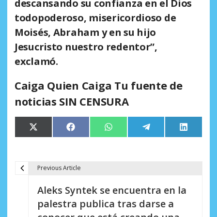
descansando su confianza en el Dios
todopoderoso, misericordioso de
Moisés, Abraham y en su hijo
Jesucristo nuestro redentor”,
exclamó.
Caiga Quien Caiga Tu fuente de
noticias SIN CENSURA
Compartir
Compartir
Compartir
Compartir
Comparti
X
Facebook
WhatsApp
Telegram
LinkedIn
en
en
en
en
en
(Twitter)
Previous Article
N
Aleks Syntek se encuentra en la
a
palestra publica tras darse a
v