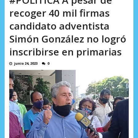
Minister...
AGOSTO 6, 2026
recoger 40 mil firmas
candidato adventista
Simón González no logró
inscribirse en primarias
junio 24, 2023
0