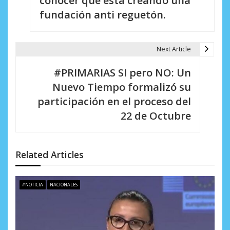
conocer que está creando una
e
fundación anti reguetón.
g
a
Next Article
c
#PRIMARIAS SI pero NO: Un
i
Nuevo Tiempo formalizó su
participación en el proceso del
ó
22 de Octubre
n
d
Related Articles
e
e
#NOTICIA
NACIONALES
n
t