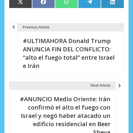
Compartir
Compartir
Compartir
Compartir
Comparti
X
Facebook
WhatsApp
Telegram
LinkedIn
en
en
en
en
en
(Twitter)
Previous Article
N
#ULTIMAHORA Donald Trump
a
ANUNCIA FIN DEL CONFLICTO:
v
“alto el fuego total” entre Israel
e
e Irán
g
a
Next Article
c
#ANUNCIO Medio Oriente: Irán
i
confirmó el alto el fuego con
Israel y negó haber atacado un
ó
edificio residencial en Beer
n
Sheva