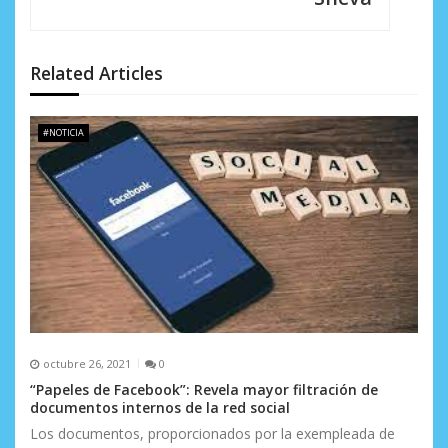
d
e
Related Articles
e
n
#NOTICIA
t
r
a
d
a
s
octubre 26, 2021
0
“Papeles de Facebook”: Revela mayor filtración de
documentos internos de la red social
Los documentos, proporcionados por la exempleada de