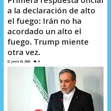
incumplidas...
AGOSTO 6, 2026
a la declaración de alto
el fuego: Irán no ha
acordado un alto el
fuego. Trump miente
otra vez.
junio 23, 2025
0