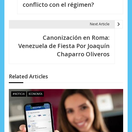
e
conflicto con el régimen?
g
a
Next Article
c
Canonización en Roma:
i
Venezuela de Fiesta Por Joaquín
Chaparro Oliveros
ó
n
d
Related Articles
e
#NOTICIA
ECONOMÍA
e
n
t
r