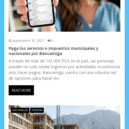
a
d
a
s
septiembre 10, 2023
0
Paga los servicios e impuestos municipales y
nacionales por Bancamiga
A través de más de 141.000 POS en el país, las personas
pueden no solo recibir ingresos por actividades económicas
sino hacer pagos. Bancamiga cuenta con una robusta red
de opciones para hacer rec
READ MORE
NACIONALES
OPINIÓN