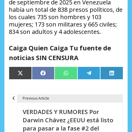
de septiembre de 2025 en Venezuela
había un total de 838 presos políticos, de
los cuales 735 son hombres y 103
mujeres; 173 son militares y 665 civiles;
834 son adultos y 4 adolescentes.
Caiga Quien Caiga Tu fuente de
noticias SIN CENSURA
Compartir
Compartir
Compartir
Compartir
Comparti
X
Facebook
WhatsApp
Telegram
LinkedIn
en
en
en
en
en
(Twitter)
Previous Article
N
VERDADES Y RUMORES Por
a
Darwin Chávez ¿EEUU está listo
v
para pasar a la fase #2 del