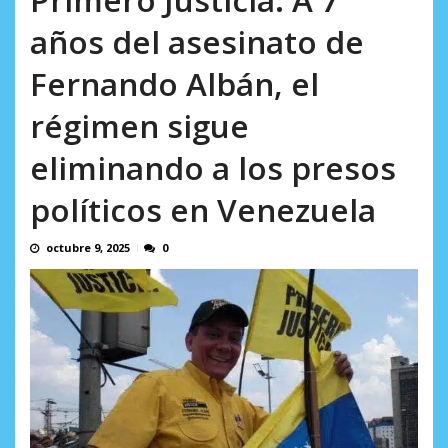
incumplidas...
sistemática de derechos humanos en el
AGOSTO 6, 2026
años del asesinato de
Minister...
AGOSTO 6, 2026
Fernando Albán, el
régimen sigue
eliminando a los presos
políticos en Venezuela
octubre 9, 2025
0