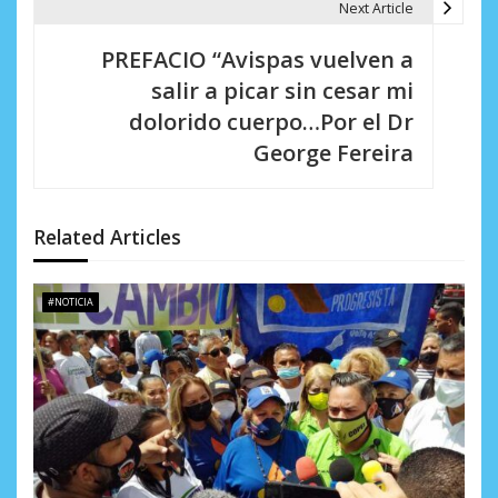
a
Next Article
c
PREFACIO “Avispas vuelven a
i
salir a picar sin cesar mi
dolorido cuerpo…Por el Dr
ó
George Fereira
n
d
Related Articles
e
e
#NOTICIA
n
t
r
a
d