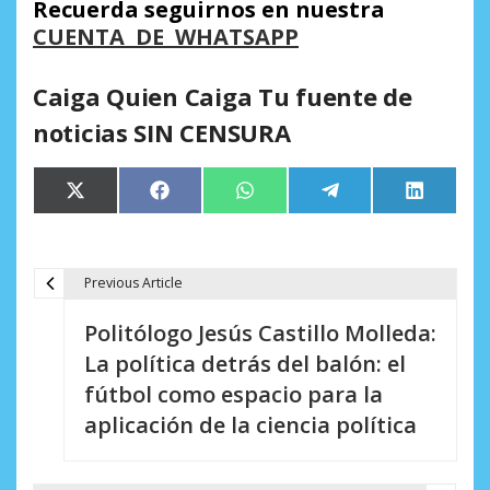
Recuerda seguirnos en nuestra
CUENTA DE WHATSAPP
Caiga Quien Caiga Tu fuente de
noticias SIN CENSURA
Compartir
Compartir
Compartir
Compartir
Comparti
X
Facebook
WhatsApp
Telegram
LinkedIn
en
en
en
en
en
(Twitter)
Previous Article
N
Politólogo Jesús Castillo Molleda:
a
La política detrás del balón: el
v
fútbol como espacio para la
e
aplicación de la ciencia política
g