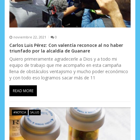
a
s
noviembre 22, 2021
0
Carlos Luis Pérez: Con valentía reconoce al no haber
triunfado por la alcaldía de Guanare
Quiero primeramente agradecerle a Dios y a todo mi
equipo de trabajo que me acompaño en esta campaña
llena de obstáculos ventajismo y mucho poder económico
y con todo eso logramos sacar más de 11
READ MORE
#NOTICIA
SALUD