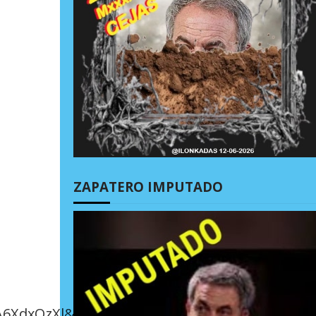
ZAPATERO IMPUTADO
6XdxQzXl&id=679718110