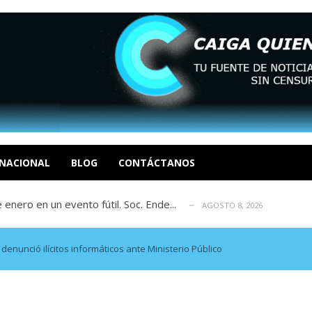
eón R
AGOSTO 8, 2026
tratégica, Realpolitik y el Desmante...
AGOSTO 8, 2026
 García
NACIONAL
BLOG
CONTÁCTANOS
AGOSTO 7, 2026
 enero en un evento fútil. Soc. Ende...
AGOSTO 8, 2026
osé Luis Centeno S
AGOSTO 8, 2026
eón R
AGOSTO 8, 2026
tratégica, Realpolitik y el Desmante...
AGOSTO 8, 2026
enunció ilícitos informáticos ante Ministerio Público
 García
AGOSTO 7, 2026
 enero en un evento fútil. Soc. Ende...
AGOSTO 8, 2026
osé Luis Centeno S
AGOSTO 8, 2026