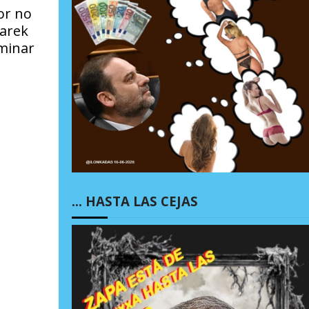
or no
Tarek
rminar
… HASTA LAS CEJAS