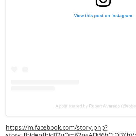
View this post on Instagram
A post shared by Robert Alvarado (@robe
https://m.facebook.com/story.php?
story_fbid=pfbid02uQm62neAFM6bCtQBXhV