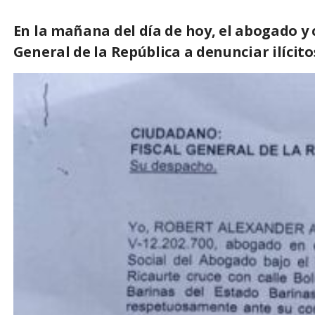
En la mañana del día de hoy, el abogado y 
General de la República a denunciar ilícito