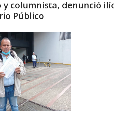
y columnista, denunció ilíc
eón R
AGOSTO 8, 2026
rio Público