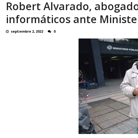
Robert Alvarado, abogado 
¿QUE PROTEGES TU? Por: Miguel Ángel L
informáticos ante Ministe
septiembre 2, 2022
0