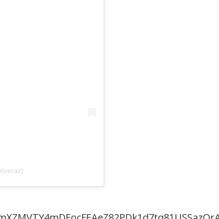
rtveraz)
mXZMVTY4mDEocFEAeZ82PDk1d7tq81USSazQrA