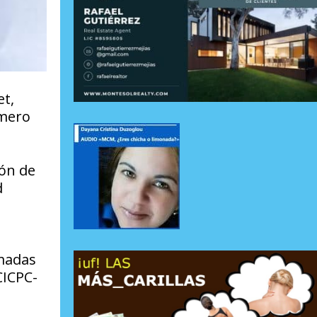
et,
úmero
ón de
d
amadas
CICPC-