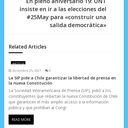
En pleno aniversario 19: UNT
i
insiste en ir a las elecciones del
#25May para «construir una
ó
salida democrática»
n
d
Related Articles
e
e
#NOTICIA
n
diciembre 25, 2021
0
La SIP pide a Chile garantizar la libertad de prensa en
t
la nueva Constitución
r
La Sociedad Interamericana de Prensa (SIP), pidió a los
constituyentes que redactan la nueva Constitución de Chile
a
que garanticen el más amplio acceso a la información
pública y que prohíban al Congr
d
READ MORE
a