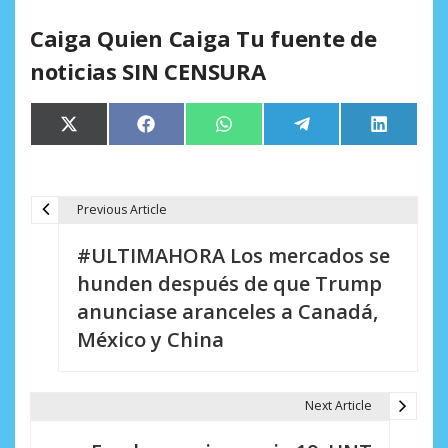
Caiga Quien Caiga Tu fuente de
noticias SIN CENSURA
Compartir
Compartir
Compartir
Compartir
Comparti
X
Facebook
WhatsApp
Telegram
LinkedIn
en
en
en
en
en
(Twitter)
Previous Article
N
#ULTIMAHORA Los mercados se
a
hunden después de que Trump
v
anunciase aranceles a Canadá,
e
México y China
g
a
Next Article
c