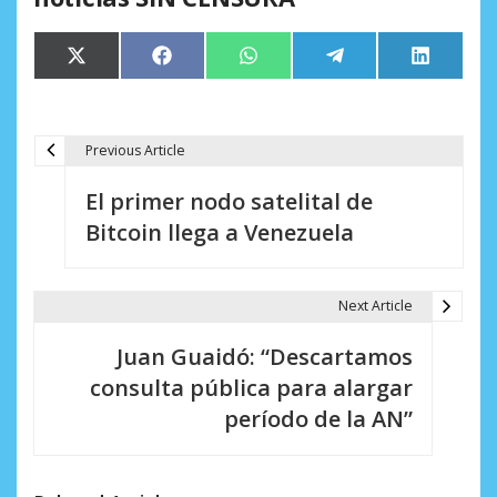
Compartir
Compartir
Compartir
Compartir
Comparti
X
Facebook
WhatsApp
Telegram
LinkedIn
en
en
en
en
en
(Twitter)
Previous Article
N
El primer nodo satelital de
a
Bitcoin llega a Venezuela
v
e
Next Article
g
Juan Guaidó: “Descartamos
a
consulta pública para alargar
c
período de la AN”
i
ó