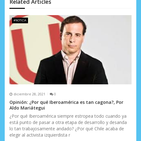
Related Articles
n
d
#NOTICIA
e
e
n
t
r
a
diciembre 28, 2021
0
d
Opinión: ¿Por qué Iberoamérica es tan cagona?, Por
Aldo Mariátegui
a
¿Por qué Iberoamérica siempre estropea todo cuando ya
s
está punto de pasar a otra etapa de desarrollo y desanda
lo tan trabajosamente andado? ¿Por qué Chile acaba de
elegir al activista izquierdista r