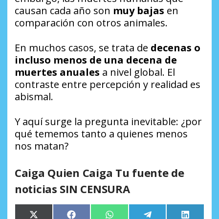
causan cada año son
muy bajas
en
comparación con otros animales.
En muchos casos, se trata de
decenas o
incluso menos de una decena de
muertes anuales
a nivel global. El
contraste entre percepción y realidad es
abismal.
Y aquí surge la pregunta inevitable: ¿por
qué tememos tanto a quienes menos
nos matan?
Caiga Quien Caiga Tu fuente de
noticias SIN CENSURA
Compartir
Compartir
Compartir
Compartir
Comparti
X
Facebook
WhatsApp
Telegram
LinkedIn