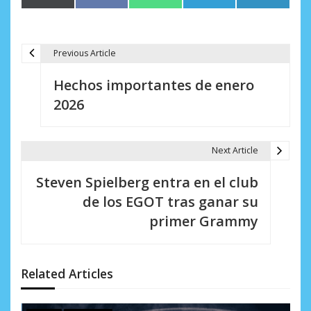
en
en
en
en
en
(Twitter)
Previous Article
N
Hechos importantes de enero
a
2026
v
e
Next Article
g
Steven Spielberg entra en el club
a
de los EGOT tras ganar su
c
primer Grammy
i
ó
Related Articles
n