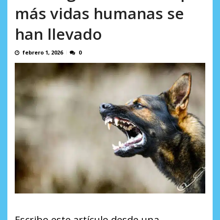
incumplidas...
más vidas humanas se
AGOSTO 6, 2026
han llevado
febrero 1, 2026
0
Escribo este artículo desde una