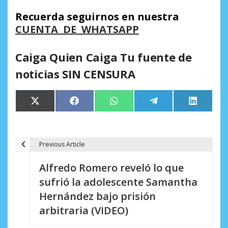
Recuerda seguirnos en nuestra
CUENTA DE WHATSAPP
Caiga Quien Caiga Tu fuente de
noticias SIN CENSURA
Compartir
Compartir
Compartir
Compartir
Comparti
X
Facebook
WhatsApp
Telegram
LinkedIn
en
en
en
en
en
(Twitter)
Previous Article
N
Alfredo Romero reveló lo que
a
sufrió la adolescente Samantha
v
Hernández bajo prisión
e
arbitraria (VIDEO)
g