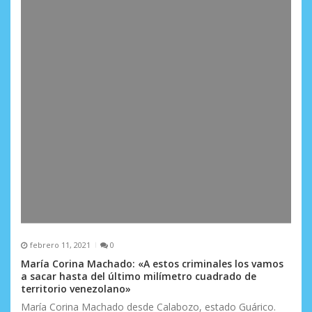
d
a
s
febrero 11, 2021
0
María Corina Machado: «A estos criminales los vamos
a sacar hasta del último milímetro cuadrado de
territorio venezolano»
María Corina Machado desde Calabozo, estado Guárico.