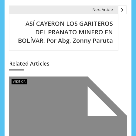
a
Next Article
c
ASÍ CAYERON LOS GARITEROS
i
DEL PRANATO MINERO EN
BOLÍVAR. Por Abg. Zonny Paruta
ó
n
d
Related Articles
e
#NOTICIA
e
n
t
r
a